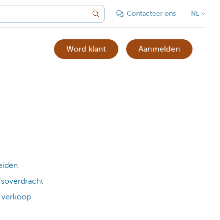
Contacteer ons
NL
Word klant
Aanmelden
eiden
fsoverdracht
f verkoop