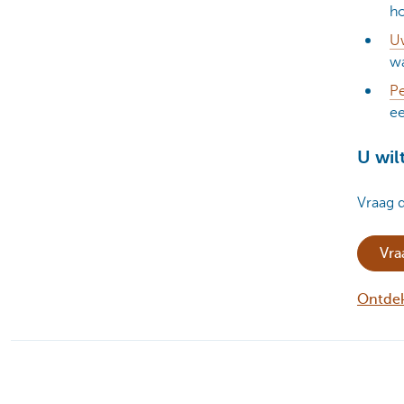
ho
Uw
wa
P
e
U wil
Vraag 
Vra
Ontdek