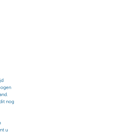
jd
rmogen
and.
dit nog
n
nt u