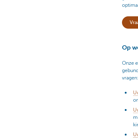
optima
Vra
Op we
Onze e
gebund
vragen
U
om
Uw
me
ki
U