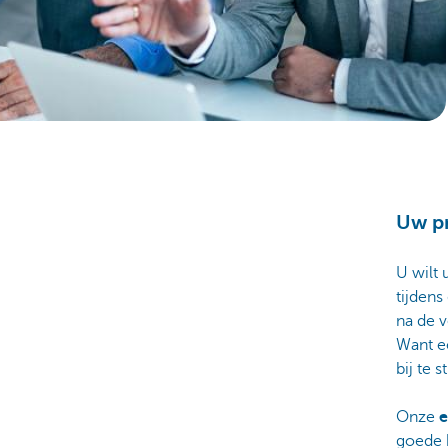
Particulieren
Uw pr
U wilt 
tijden
na de 
Want ee
bij te s
Onze
e
goede 