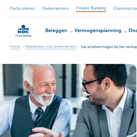
Private Banking
Particulieren
Ondernemers
Commercial
Beleggen
Vermogensplanning
On
Home
Meedenken met ondernemers
Uw privévermogen bij het verkope
KBC