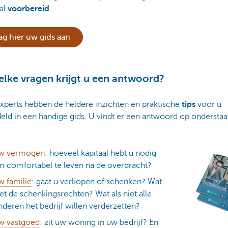
al
voorbereid
.
ag hier uw gids aan
lke vragen krijgt u een antwoord?
xperts hebben de heldere inzichten en praktische
tips
voor u
eld in een handige gids. U vindt er een antwoord op ondersta
:
w vermogen
: hoeveel kapitaal hebt u nodig
 comfortabel te leven na de overdracht?
 familie
: gaat u verkopen of schenken? Wat
t de schenkingsrechten? Wat als niet alle
nderen het bedrijf willen verderzetten?
w vastgoed
: zit uw woning in uw bedrijf? En