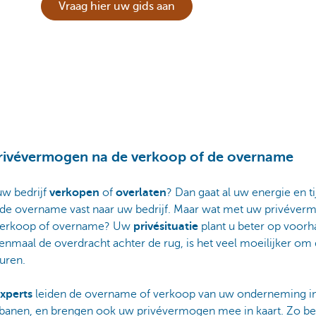
Vraag hier uw gids aan
ivévermogen na de verkoop of de overname
uw bedrijf
verkopen
of
overlaten
? Dan gaat al uw energie en ti
s de overname vast naar uw bedrijf. Maar wat met uw privéve
verkoop of overname? Uw
privésituatie
plant u beter op voorh
nmaal de overdracht achter de rug, is het veel moeilijker om 
turen.
xperts
leiden de overname of verkoop van uw onderneming i
banen, en brengen ook uw privévermogen mee in kaart. Zo be