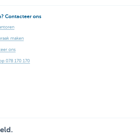
? Contacteer ons
antoren
praak maken
eer ons
op 078 170 170
eld.