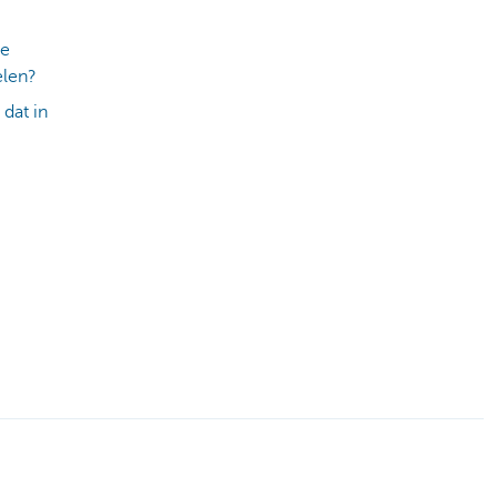
de
elen?
dat in