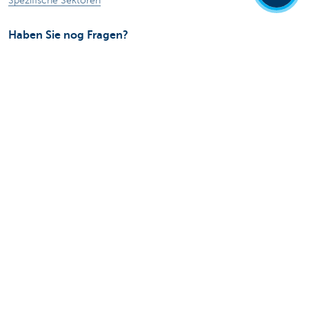
Spezifische Sektoren
Haben Sie nog Fragen?
Termin vereinbaren
KBC in Ihrer Nähe
Fragen, Probleme oder Beschwerden?
Card Stop 078 170 170
Internetbetrug melden
Über uns
Stellenangebote
Andere Websites
Privatpersonen
Private Banking