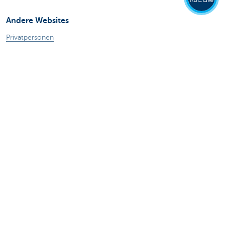
Andere Websites
Privatpersonen
Private Banking
Alle Websites
Achtung, Geld leihen kostet auch Geld.
®
Tarife
Sitemap
Rechtliche Informationen
Kontakt
Dokumentation
Responsible disclosure