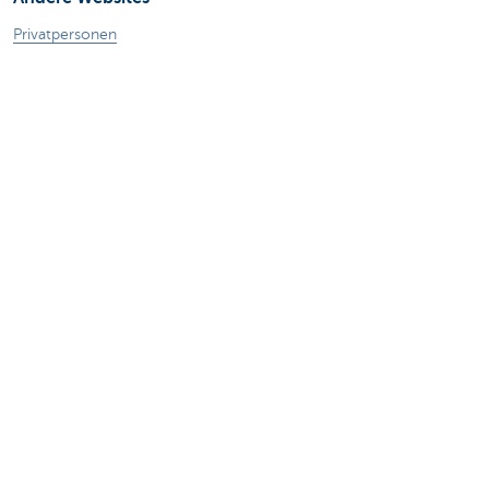
Privatpersonen
Private Banking
Alle Websites
Achtung, Geld leihen kostet auch Geld.
®
Tarife
Sitemap
Rechtliche Informationen
Kontakt
Dokumentation
Responsible disclosure
Barrierefreiheit