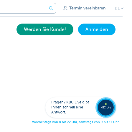
Termin vereinbaren
DE
Werden Sie Kunde!
Anmelden
Expert
KBC
Live
anrufe
Fragen? KBC Live gibt
078
Ihnen schnell eine
353
KBC Live
138
Antwort.
W
o
c
h
e
n
t
a
g
s
v
o
n
8
b
i
s
2
2
U
h
r
,
s
a
m
s
t
a
g
s
v
o
n
9
b
i
s
1
7
U
h
r
.