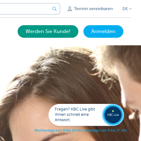
Termin vereinbaren
DE
Werden Sie Kunde!
Anmelden
Expert
KBC
Live
anrufe
Fragen? KBC Live gibt
078
Ihnen schnell eine
353
KBC Live
138
Antwort.
W
o
c
h
e
n
t
a
g
s
v
o
n
8
b
i
s
2
2
U
h
r
,
s
a
m
s
t
a
g
s
v
o
n
9
b
i
s
1
7
U
h
r
.