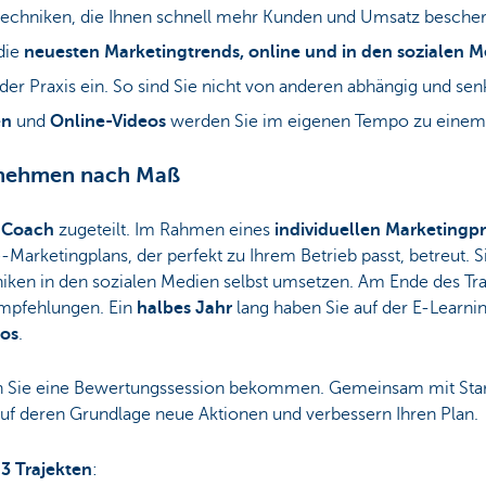
techniken, die Ihnen schnell mehr Kunden und Umsatz besche
 die
neuesten Marketingtrends, online und in den sozialen 
n der Praxis ein. So sind Sie nicht von anderen abhängig und se
en
und
Online-Videos
werden Sie im eigenen Tempo zu einem 
ernehmen nach Maß
r Coach
zugeteilt. Im Rahmen eines
individuellen Marketing
-Marketingplans, der perfekt zu Ihrem Betrieb passt, betreut. S
niken in den sozialen Medien selbst umsetzen. Am Ende des T
Empfehlungen. Ein
halbes Jahr
lang haben Sie auf der E-Learnin
eos
.
 Sie eine Bewertungssession bekommen. Gemeinsam mit Start
 auf deren Grundlage neue Aktionen und verbessern Ihren Plan.
3 Trajekten
: