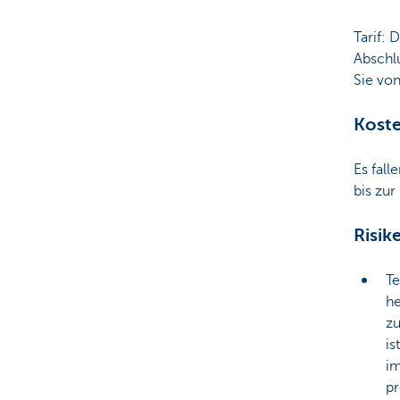
Tarif: 
Abschlu
Sie von
Kost
Es fall
bis zur
Risik
Te
he
zu
is
im
pr