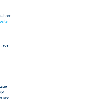
rfahren
seite
.
nlage
Lage
age
on und