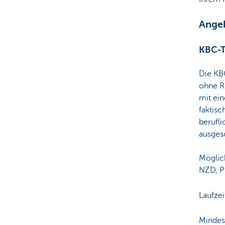
Angeb
KBC-T
Die KB
ohne R
mit ei
faktis
berufli
ausges
Möglic
NZD, P
Laufzei
Mindes