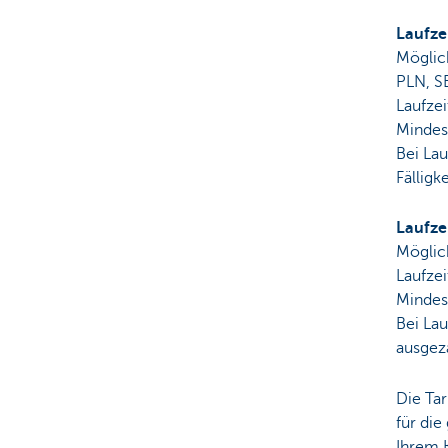
Laufze
Möglic
PLN, S
Laufzei
Mindes
Bei La
Fälligk
Laufze
Möglic
Laufzei
Mindes
Bei Lau
ausgeza
Die Tar
für die
Ihrem K