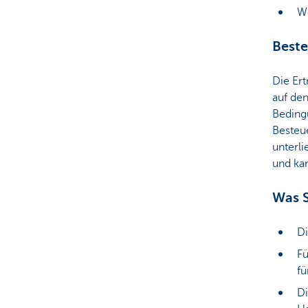
We
Best
Die Ert
auf de
Beding
Besteue
unterli
und kan
Was S
Di
Fü
fü
Di