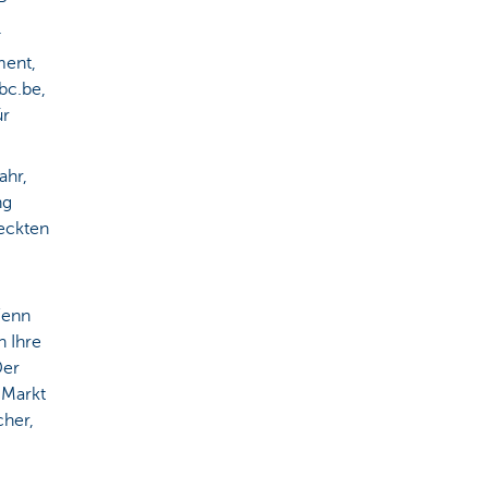
P
.
ent,
bc.be,
ür
ahr,
ng
deckten
Wenn
 Ihre
Der
 Markt
cher,