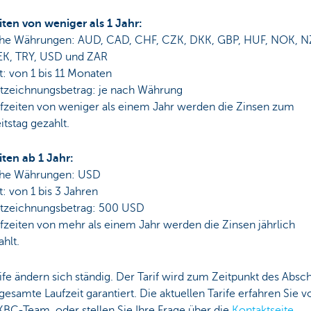
iten von weniger als 1 Jahr:
he Währungen: AUD, CAD, CHF, CZK, DKK, GBP, HUF, NOK, N
EK, TRY, USD und ZAR
t: von 1 bis 11 Monaten
tzeichnungsbetrag: je nach Währung
ufzeiten von weniger als einem Jahr werden die Zinsen zum
eitstag gezahlt.
iten ab 1 Jahr:
he Währungen: USD
t: von 1 bis 3 Jahren
tzeichnungsbetrag: 500 USD
fzeiten von mehr als einem Jahr werden die Zinsen jährlich
hlt.
ife ändern sich ständig. Der Tarif wird zum Zeitpunkt des Absc
 gesamte Laufzeit garantiert. Die aktuellen Tarife erfahren Sie v
BC-Team, oder stellen Sie Ihre Frage über die
Kontaktseite
.