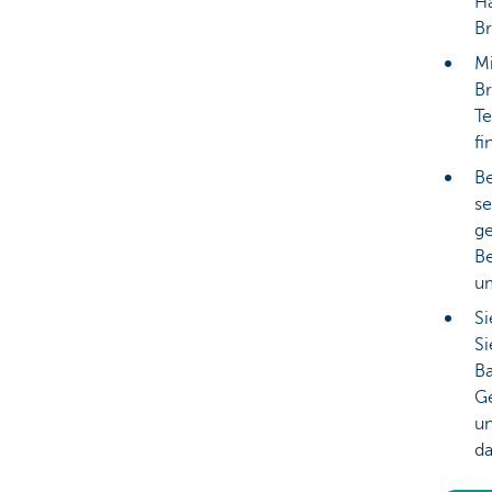
Ha
B
M
B
Te
fi
Be
se
ge
Be
um
Si
Si
Ba
Ge
un
da