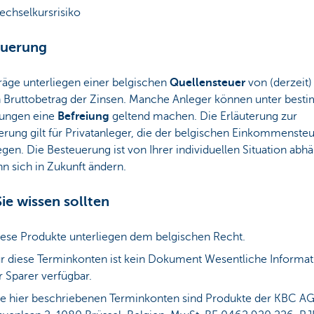
chselkursrisiko
euerung
räge unterliegen einer belgischen
Quellensteuer
von (derzeit
n Bruttobetrag der Zinsen. Manche Anleger können unter best
ungen eine
Befreiung
geltend machen. Die Erläuterung zur
rung gilt für Privatanleger, die der belgischen Einkommenste
egen. Die Besteuerung ist von Ihrer individuellen Situation abh
n sich in Zukunft ändern.
ie wissen sollten
ese Produkte unterliegen dem belgischen Recht.
r diese Terminkonten ist kein Dokument Wesentliche Informa
r Sparer verfügbar.
e hier beschriebenen Terminkonten sind Produkte der KBC AG