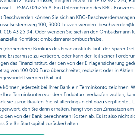
venlaan 2, 1080 Brüssel, Belgien. MwSt. BE 0462.920.226, RJ
rüssel – FSMA 026256 A. Ein Unternehmen des KBC-Konzerns
it Beschwerden können Sie sich an KBC-Beschwerdemanagem
russelsesteenweg 100, 3000 Leuven wenden: beschwerden@k
l. 016 43 25 94. Oder wenden Sie sich an den Ombudsmann f
nanzielle Konflikte: ombudsman@ombudsfin.be.
i (drohendem) Konkurs des Finanzinstituts läuft der Sparer Gef
ine Ersparnisse zu verlieren, oder kann der Teil seiner Forderu
gen das Finanzinstitut, der den von der Einlagensicherung ge
trag von 100.000 Euro überschreitet, reduziert oder in Aktien
gewandelt werden (Bail-in).
e können jederzeit bei Ihrer Bank ein Terminkonto zeichnen. 
e Ihre Terminkonten vor dem Enddatum verkaufen wollen, kann
nk sie zurückkaufen. Sie ist allerdings nicht dazu verpflichtet. 
genwert, den Sie dann erhalten, hängt von den Zinssätzen am
d den von der Bank berechneten Kosten ab. Es ist also nicht si
ss Sie Ihr Startkapital zurückerhalten.