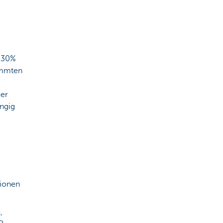
) 30%
immten
uer
ängig
tionen
,