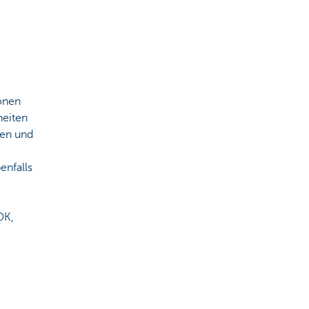
onen
heiten
ten und
enfalls
OK,