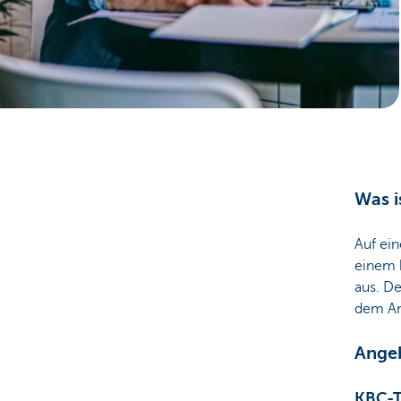
Unternehmer
Was i
Auf ei
einem 
aus. De
dem An
Ange
KBC-T