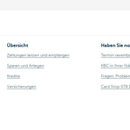
Übersicht
Haben Sie no
Zahlungen leisten und empfangen
Termin vereinb
Sparen und Anlegen
KBC in Ihrer N
Kredite
Fragen, Probl
Versicherungen
Card Stop 078 
Online unternehmen
Internetbetrug
Außenhandel
Spezifische Sektoren