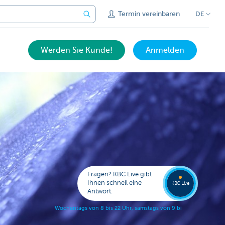
Termin vereinbaren
DE
Werden Sie Kunde!
Anmelden
Bitten
Sie um
Fragen? KBC Live gibt
Rückru
Ihnen schnell eine
KBC Live
Antwort.
W
o
c
h
e
n
t
a
g
s
v
o
n
8
b
i
s
2
2
U
h
r
,
s
a
m
s
t
a
g
s
v
o
n
9
b
i
s
1
7
U
h
r
.