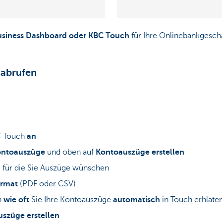
usiness Dashboard oder KBC Touch
für Ihre Onlinebankgesch
 abrufen
C Touch
an
ontoauszüge
und oben auf
Kontoauszüge erstellen
, für die Sie Auszüge wünschen
ormat
(PDF oder CSV)
n
wie oft
Sie Ihre Kontoauszüge
automatisch
in Touch erhlate
szüge erstellen