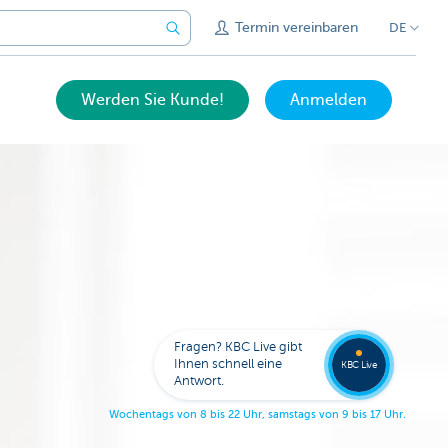
Termin vereinbaren
DE
Werden Sie Kunde!
Anmelden
Bitten
Sie um
Fragen? KBC Live gibt
Rückru
Ihnen schnell eine
KBC Live
Antwort.
W
o
c
h
e
n
t
a
g
s
v
o
n
8
b
i
s
2
2
U
h
r
,
s
a
m
s
t
a
g
s
v
o
n
9
b
i
s
1
7
U
h
r
.