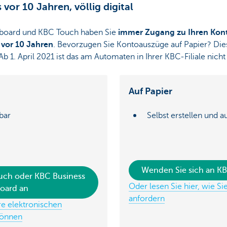
vor 10 Jahren, völlig digital
board und KBC Touch haben Sie
immer Zugang zu Ihren Kon
s
vor 10 Jahren
. Bevorzugen Sie Kontoauszüge auf Papier? Die
 Ab 1. April 2021 ist das am Automaten in Ihrer KBC-Filiale nic
Auf Papier
bar
Selbst erstellen und 
Wenden Sie sich an KB
ouch oder KBC Business
Oder lesen Sie hier, wie S
oard an
anfordern
hre elektronischen
können