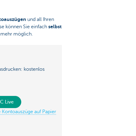
toauszügen
und all Ihren
se können Sie einfach
selbst
ht mehr möglich.
ausdrucken: kostenlos
C Live
ie Kontoauszüge auf Papier