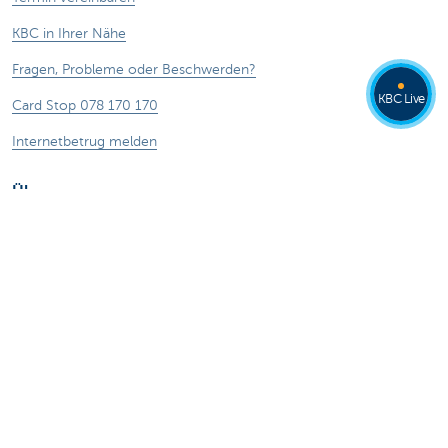
KBC in Ihrer Nähe
Fragen, Probleme oder Beschwerden?
KBC Live
Card Stop 078 170 170
Internetbetrug melden
Über uns
Stellenangebote
Andere Websites
Privatpersonen
Private Banking
Alle Websites