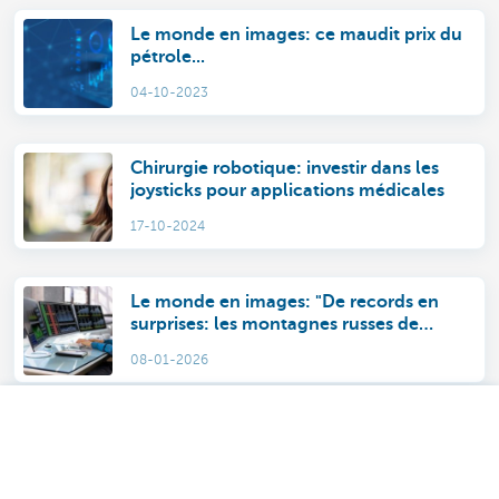
Le monde en images: ce maudit prix du
pétrole...
04-10-2023
Chirurgie robotique: investir dans les
joysticks pour applications médicales
17-10-2024
Le monde en images: "De records en
surprises: les montagnes russes de
2025"
08-01-2026
Prendre rendez-vous
Trump 2.0: le nouvel ordre mondial
engendre le chaos, mais recèle aussi
des opportunités pour les investisseurs
09-06-2025