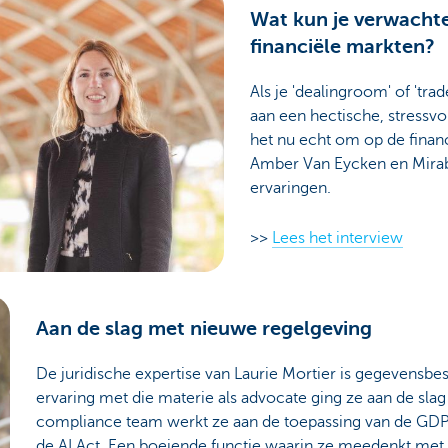
Wat kun je verwachte
financiële markten?
Als je 'dealingroom' of 'tra
aan een hectische, stressv
het nu echt om op de finan
Amber Van Eycken en Mirab
ervaringen.
>>
Lees het interview
Aan de slag met nieuwe regelgeving
De juridische expertise van Laurie Mortier is gegevensb
ervaring met die materie als advocate ging ze aan de slag
compliance team werkt ze aan de toepassing van de GD
de AI Act. Een boeiende functie waarin ze meedenkt met 