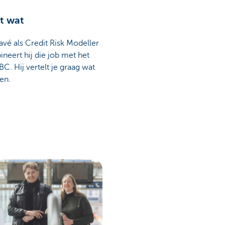
lt wat
avé als Credit Risk Modeller
neert hij die job met het
C. Hij vertelt je graag wat
en.