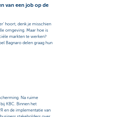
n van een job op de
der' hoort, denk je misschien
olle omgeving. Maar hoe is
ciële markten te werken?
el Bagnaro delen graag hun
escherming. Na ruime
 bij KBC. Binnen het
PR en de implementatie van
business stakeholders over