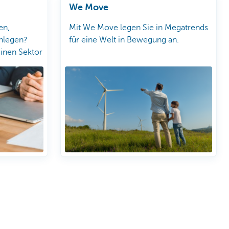
We Move
en,
Mit We Move legen Sie in Megatrends
nlegen?
für eine Welt in Bewegung an.
einen Sektor
er KBC
ten Angebot