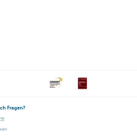
ch Fragen?
ahe
aren