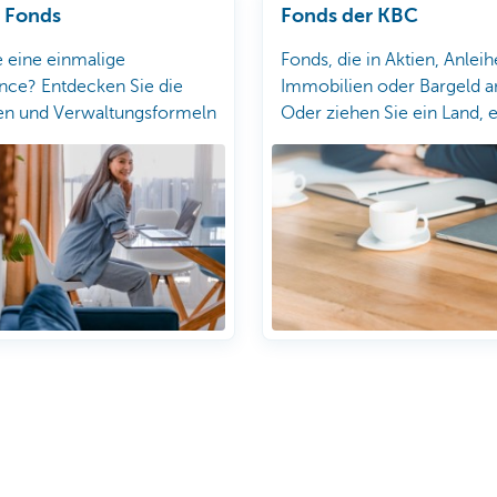
e Fonds
Fonds der KBC
 eine einmalige
Fonds, die in Aktien, Anleih
nce? Entdecken Sie die
Immobilien oder Bargeld a
en und Verwaltungsformeln
Oder ziehen Sie ein Land, 
ivate Banking.
oder ein Thema vor? Bei d
können Sie aus einem brei
auswählen.