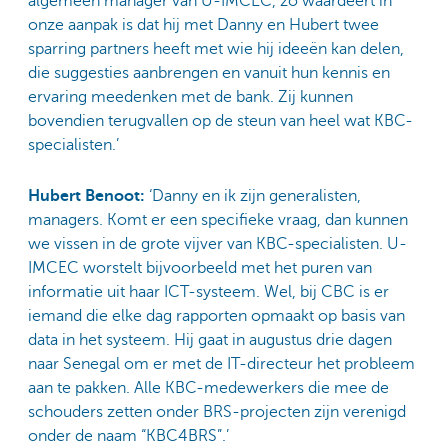
algemeen manager van U-IMCEC, zo waardeert in
onze aanpak is dat hij met Danny en Hubert twee
sparring partners heeft met wie hij ideeën kan delen,
die suggesties aanbrengen en vanuit hun kennis en
ervaring meedenken met de bank. Zij kunnen
bovendien terugvallen op de steun van heel wat KBC-
specialisten.’
Hubert Benoot:
‘Danny en ik zijn generalisten,
managers. Komt er een specifieke vraag, dan kunnen
we vissen in de grote vijver van KBC-specialisten. U-
IMCEC worstelt bijvoorbeeld met het puren van
informatie uit haar ICT-systeem. Wel, bij CBC is er
iemand die elke dag rapporten opmaakt op basis van
data in het systeem. Hij gaat in augustus drie dagen
naar Senegal om er met de IT-directeur het probleem
aan te pakken. Alle KBC-medewerkers die mee de
schouders zetten onder BRS-projecten zijn verenigd
onder de naam “KBC4BRS”.’