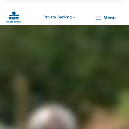
Private Banking
menu
KBC
Particulieren