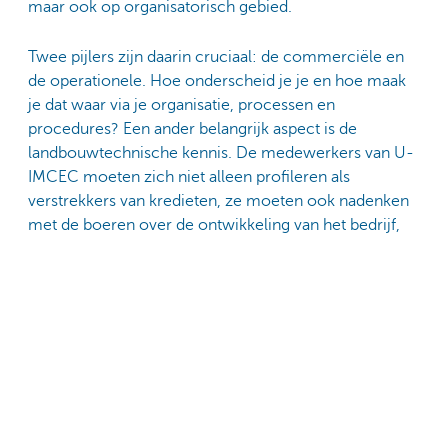
maar ook op organisatorisch gebied.
Twee pijlers zijn daarin cruciaal: de commerciële en
de operationele. Hoe onderscheid je je en hoe maak
je dat waar via je organisatie, processen en
procedures? Een ander belangrijk aspect is de
landbouwtechnische kennis. De medewerkers van U-
IMCEC moeten zich niet alleen profileren als
verstrekkers van kredieten, ze moeten ook nadenken
met de boeren over de ontwikkeling van het bedrijf,
over het gebruik van meststoffen, over hoeveel een
hectare moet opbrengen om rendabel te zijn
enzovoort.’
Persoonlijk ben ik erg gedreven door de
welvaartsherverdeling in de wereld. Die moet er komen in
het belang van de volgende generaties. Raiffeisen was