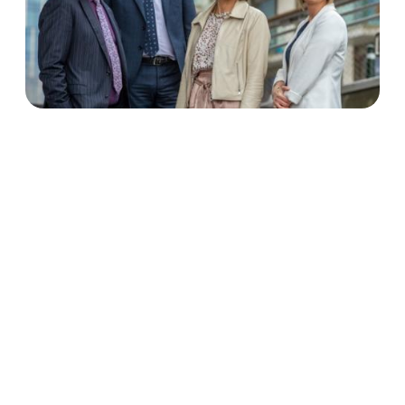
Maak kennis met de directie van KBC Private Banking
& Wealth
Vlnr: Gert Rammeloo, Marc Smet, Anne Van
Oudenhove en Joke Reynaerts
Maak kennis met KBC Private
Banking & Wealth
Inschrijven op onze
nieuwsbrief
U mag dit nieuwsbericht niet beschouwen als een