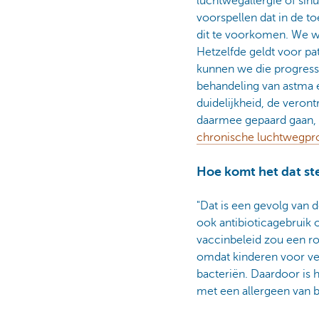
luchtwegallergie of sinu
voorspellen dat in de 
dit te voorkomen. We we
Hetzelfde geldt voor pa
kunnen we die progress
behandeling van astma
duidelijkheid, de veron
daarmee gepaard gaan, z
chronische luchtwegp
Hoe komt het dat s
"Dat is een gevolg van 
ook antibioticagebruik 
vaccinbeleid zou een ro
omdat kinderen voor vee
bacteriën. Daardoor is 
met een allergeen van b