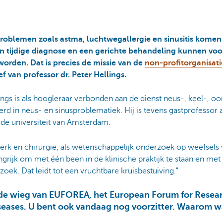
oblemen zoals astma, luchtwegallergie en sinusitis komen 
en tijdige diagnose en een gerichte behandeling kunnen v
orden. Dat is precies de missie van de
non-profitorganisa
ief van professor dr. Peter Hellings.
lings is als hoogleraar verbonden aan de dienst neus-, keel-, o
rd in neus- en sinusproblematiek. Hij is tevens gastprofessor a
de universiteit van Amsterdam.
werk en chirurgie, als wetenschappelijk onderzoek op weefsels
ngrijk om met één been in de klinische praktijk te staan en met
oek. Dat leidt tot een vruchtbare kruisbestuiving."
 de wieg van EUFOREA, het European Forum for Resea
iseases. U bent ook vandaag nog voorzitter. Waarom 