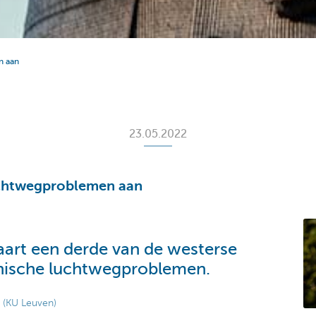
n aan
23.05.2022
chtwegproblemen aan
art een derde van de westerse
nische luchtwegproblemen.
s (KU Leuven)