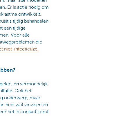
men, maar alle modellen
. Er is actie nodig om
ok astma ontwikkelt.
sitis tijdig behandelen,
 een tijdige
en. Voor alle
uchtwegproblemen die
 niet-infectieuze,
ebben?
egelen, en vermoedelijk
llutie. Ook het
stig onderwerp, maar
an heel wat virussen en
eer het in contact komt