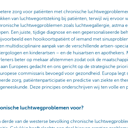
betere zorg voor patiënten met chronische luchtwegprobleme
kken van luchtwegontsteking bij patiënten, terwijl wij ervoor w
hronische luchtwegproblemen zoals luchtwegallergie, astma en
pen. Een juiste, tijdige diagnose en een gepersonaliseerde beh
jvoorbeeld een hooikoortspatiënt of iemand met sinusprobl
en multidisciplinaire aanpak van de verschillende artsen-specia
llergologen en kinderartsen – en de huisartsen en apothekers
rleners beter op mekaar afstemmen zodat ook de maatschappij
an Europees gedacht en ons gericht op de strategische priorit
e Europese commissaris bevoegd voor gezondheid. Europa legt 
erde zorg, patiëntenparticipatie en predictie van ziekte en the
eneeskunde. Deze principes onderschrijven wij ten volle en p
onische luchtwegproblemen voor?
 derde van de westerse bevolking chronische luchtwegproble