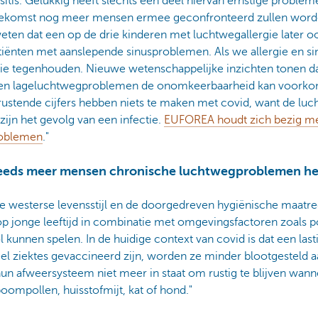
sitis. Gelukkig heeft slechts een deel hiervan ernstige proble
toekomst nog meer mensen ermee geconfronteerd zullen worden
ten dat een op de drie kinderen met luchtwegallergie later o
tiënten met aanslepende sinusproblemen. Als we allergie en sinu
ie tegenhouden. Nieuwe wetenschappelijke inzichten tonen dat
 en lageluchtwegproblemen de onomkeerbaarheid kan voorkom
trustende cijfers hebben niets te maken met covid, want de l
ijn het gevolg van een infectie.
EUFOREA houdt zich bezig met
roblemen
."
teeds meer mensen chronische luchtwegproblemen h
de westerse levensstijl en de doorgedreven hygiënische maatr
op jonge leeftijd in combinatie met omgevingsfactoren zoals po
l kunnen spelen. In de huidige context van covid is dat een la
l ziektes gevaccineerd zijn, worden ze minder blootgesteld a
hun afweersysteem niet meer in staat om rustig te blijven wann
oompollen, huisstofmijt, kat of hond."