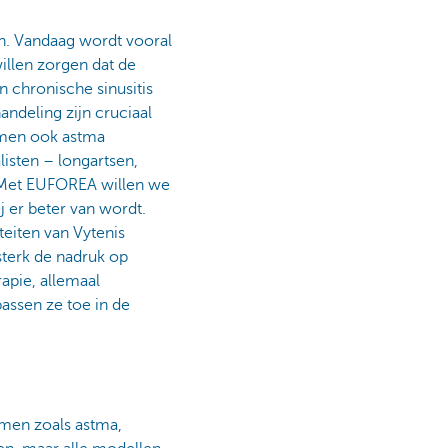
n. Vandaag wordt vooral
illen zorgen dat de
 chronische sinusitis
andeling zijn cruciaal
emen ook astma
listen – longartsen,
. Met EUFOREA willen we
 er beter van wordt.
eiten van Vytenis
sterk de nadruk op
rapie, allemaal
assen ze toe in de
men zoals astma,