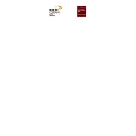
acteer ons
aken
170 170