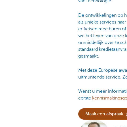
van technologie.
De ontwikkelingen op h
als unieke services naa
er fietsen mee huren of
we het leven van onze k
onmiddellijk over te sc
standaard kredietaanvra
gesmaakt.
Met deze Europese awar
uitmuntende service. Z
Wenst u meer informati
eerste
kennismakingsge
Maak een afspraak