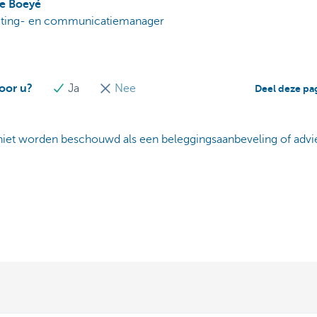
le Boeyé
ting- en communicatiemanager
voor u?
Ja
Nee
Deel deze pa
niet worden beschouwd als een beleggingsaanbeveling of advi