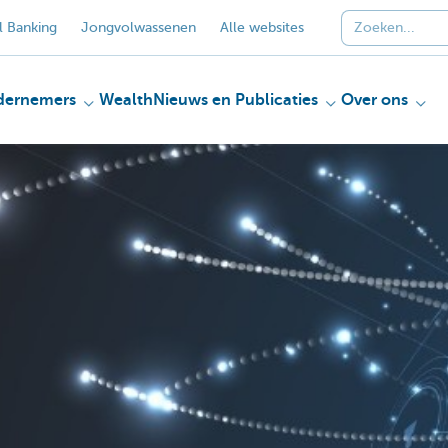
 Banking
Jongvolwassenen
Alle websites
dernemers
Wealth
Nieuws en Publicaties
Over ons