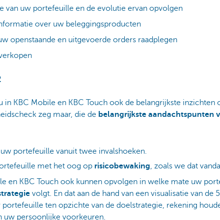
e van uw portefeuille en de evolutie ervan opvolgen
informatie over uw beleggingsproducten
 uw openstaande en uitgevoerde orders raadplegen
 verkopen
2
 in KBC Mobile en KBC Touch ook de belangrijkste inzichten o
heidscheck zeg maar, die de
belangrijkste aandachtspunten va
 uw portefeuille vanuit twee invalshoeken.
rtefeuille met het oog op
risicobewaking
, zoals we dat vand
ile en KBC Touch ook kunnen opvolgen in welke mate uw porte
strategie
volgt. En dat aan de hand van een visualisatie van de 5
 portefeuille ten opzichte van de doelstrategie, rekening hou
n uw persoonlijke voorkeuren.