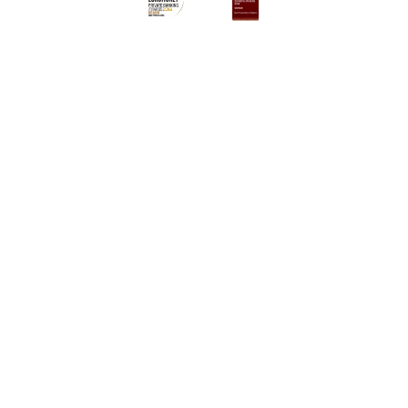
acteer ons
aken
170 170