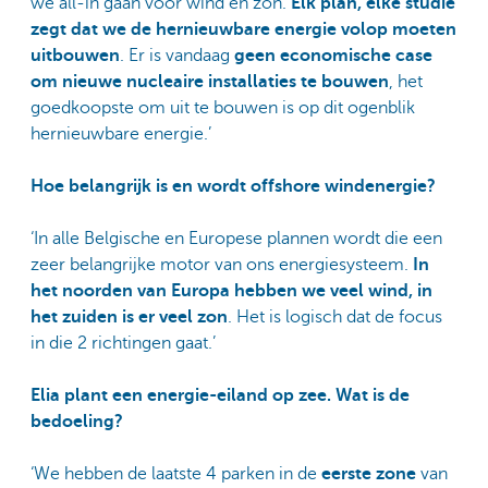
we all-in gaan voor wind en zon.
Elk plan, elke studie
zegt dat we de hernieuwbare energie volop moeten
uitbouwen
. Er is vandaag
geen economische case
om nieuwe nucleaire installaties te bouwen
, het
goedkoopste om uit te bouwen is op dit ogenblik
hernieuwbare energie.’
Hoe belangrijk is en wordt offshore windenergie?
‘In alle Belgische en Europese plannen wordt die een
zeer belangrijke motor van ons energiesysteem.
In
het noorden van Europa hebben we veel wind, in
het zuiden is er veel zon
. Het is logisch dat de focus
in die 2 richtingen gaat.’
Elia plant een energie-eiland op zee. Wat is de
bedoeling?
‘We hebben de laatste 4 parken in de
eerste zone
van