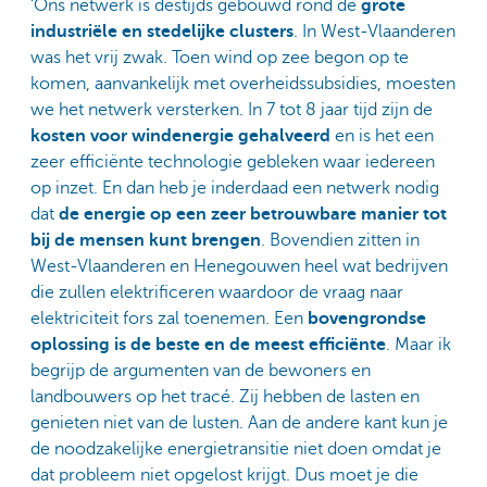
‘Ons netwerk is destijds gebouwd rond de
grote
industriële en stedelijke clusters
. In West-Vlaanderen
was het vrij zwak. Toen wind op zee begon op te
komen, aanvankelijk met overheidssubsidies, moesten
we het netwerk versterken. In 7 tot 8 jaar tijd zijn de
kosten voor windenergie gehalveerd
en is het een
zeer efficiënte technologie gebleken waar iedereen
op inzet. En dan heb je inderdaad een netwerk nodig
dat
de energie op een zeer betrouwbare manier tot
bij de mensen kunt brengen
. Bovendien zitten in
West-Vlaanderen en Henegouwen heel wat bedrijven
die zullen elektrificeren waardoor de vraag naar
elektriciteit fors zal toenemen. Een
bovengrondse
oplossing is de beste en de meest efficiënte
. Maar ik
begrijp de argumenten van de bewoners en
landbouwers op het tracé. Zij hebben de lasten en
genieten niet van de lusten. Aan de andere kant kun je
de noodzakelijke energietransitie niet doen omdat je
dat probleem niet opgelost krijgt. Dus moet je die