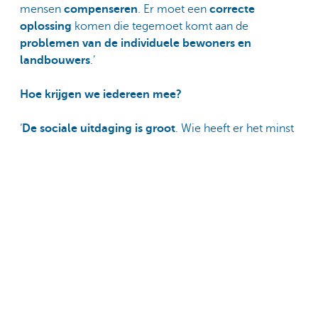
mensen
compenseren
. Er moet een
correcte
oplossing
komen die tegemoet komt aan de
problemen van de individuele bewoners en
landbouwers
.’
Hoe krijgen we iedereen mee?
‘
De sociale uitdaging is groot
. Wie heeft er het minst
last van de hoge gasprijzen? Mensen die
zonnepanelen en een warmtepomp hebben. Wie
heeft daarin geïnvesteerd? Mensen die wat financiële
reserve hadden, niet de huurders van een slecht
geïsoleerde woning.
Als we onze maatschappij
sociaal robuust
willen
maken, zullen we ervoor moeten zorgen dat
iedereen
mee kan in de energietransitie
. Hoe kunnen onze
systemen er bijvoorbeeld voor zorgen dat sociale
woningen van energie worden voorzien via de