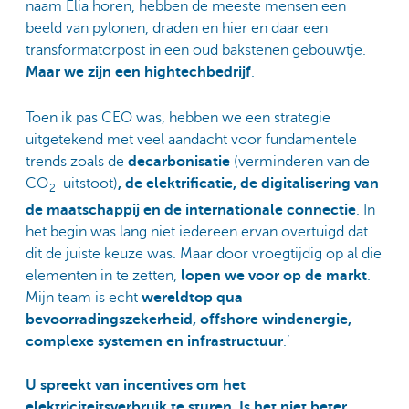
naam Elia horen, hebben de meeste mensen een
beeld van pylonen, draden en hier en daar een
transformatorpost in een oud bakstenen gebouwtje.
Maar we zijn een hightechbedrijf
.
Toen ik pas CEO was, hebben we een strategie
uitgetekend met veel aandacht voor fundamentele
trends zoals de
decarbonisatie
(verminderen van de
CO
-uitstoot)
, de elektrificatie, de digitalisering van
2
de maatschappij en de internationale connectie
. In
het begin was lang niet iedereen ervan overtuigd dat
dit de juiste keuze was. Maar door vroegtijdig op al die
elementen in te zetten,
lopen we voor op de markt
.
Mijn team is echt
wereldtop qua
bevoorradingszekerheid, offshore windenergie,
complexe systemen en infrastructuur
.’
U spreekt van incentives om het
elektriciteitsverbruik te sturen. Is het niet beter