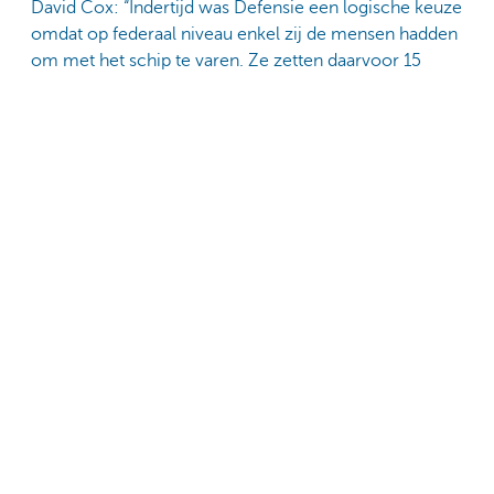
David Cox: “Indertijd was Defensie een logische keuze
omdat op federaal niveau enkel zij de mensen hadden
om met het schip te varen. Ze zetten daarvoor 15
bemanningsleden in. Door het personeelstekort bij
Defensie is dat niet meer mogelijk op het nieuwe
schip. Er loopt nu een aanbestedingsprocedure voor
een ervaren, private partner die het technische beheer
kan opnemen. Zodra die is aangesteld, zal de Belgica
uit Vigo naar Zeebrugge varen. We hopen dat het
schip hier in november of december aankomt. De
marinebasis van Zeebrugge blijft de vaste ligplaats.”
Maak kennis met KBC Private
Banking & Wealth
Inschrijven op onze
nieuwsbrief