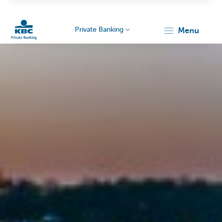
Private Banking
menu
KBC
Particulieren