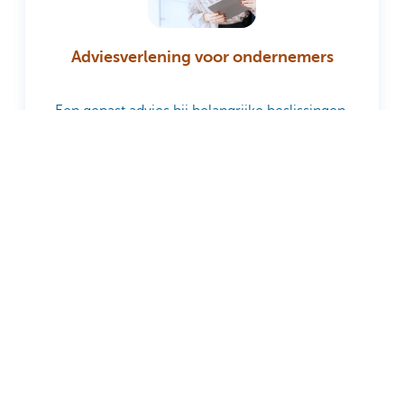
Adviesverlening voor ondernemers
Een gepast advies bij belangrijke beslissingen.
Maak een afspraak
Maak kennis met KBC Private
Banking & Wealth
Inschrijven op onze
nieuwsbrief
U mag dit nieuwsbericht niet beschouwen als een
beleggingsaanbeveling of als advies.