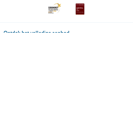
Ontdek het volledige aanbod
Private Plan
Vermogensbeheer
Successie
Services
Wealth Management
Over ons
Nieuws
Publicaties
Vragen? Contacteer ons