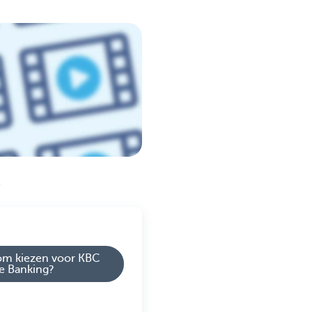
.
m kiezen voor KBC
te Banking?