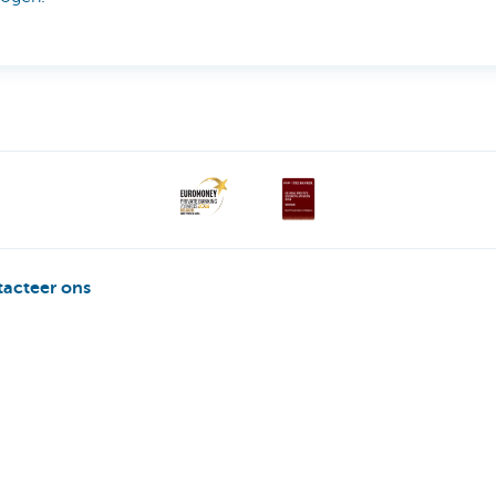
acteer ons
aken
170 170