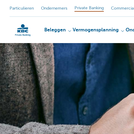
Private Banking
Particulieren
Ondernemers
Commercial
Beleggen
Vermogensplanning
On
KBC