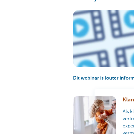
Dit webinar is louter info
Klan
Als k
vertr
exper
verm