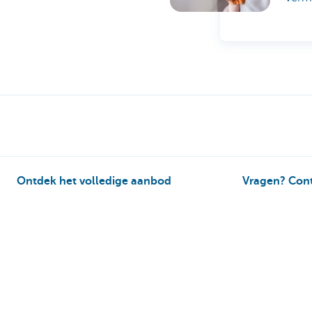
Ontdek het volledige aanbod
Vragen? Cont
Private Plan
Onze kantoren
Vermogensbeheer
Een afspraak m
Successie
Contacteer ons
Services
Card Stop 078 
Wealth Management