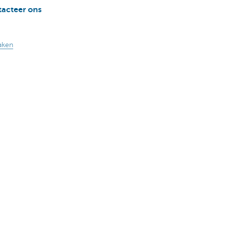
acteer ons
aken
170 170
nkelijkheid