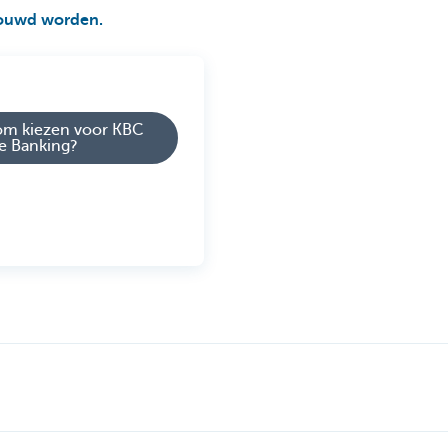
chouwd worden.
m kiezen voor KBC
te Banking?