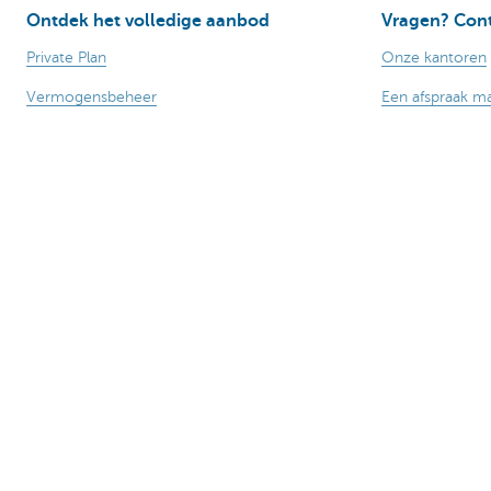
Ontdek het volledige aanbod
Vragen? Cont
Private Plan
Onze kantoren
Vermogensbeheer
Een afspraak m
Successie
Contacteer ons
Services
Card Stop 078 
Wealth Management
Over ons
Nieuws
Publicaties
Let op, geld lenen kost ook geld.
Sitemap
Juridische info
Tarieven
Responsible disclosure
Toega