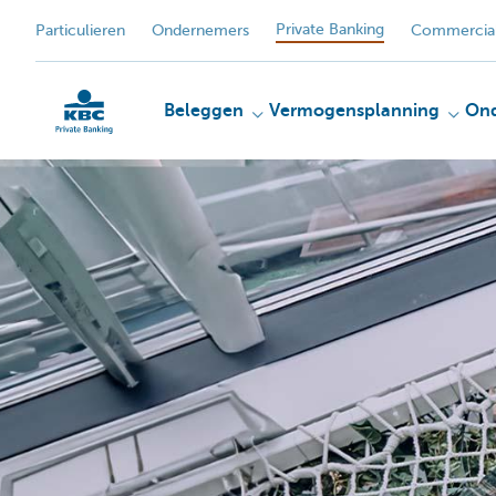
Private Banking
Particulieren
Ondernemers
Commercial
Beleggen
Vermogensplanning
On
KBC