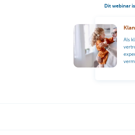
Dit webinar i
Klan
Als k
vertr
exper
verm