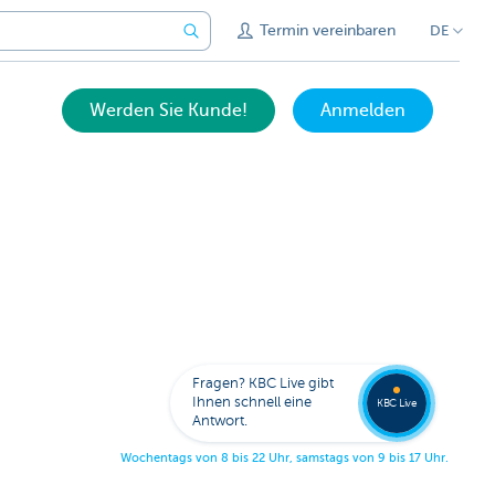
Termin vereinbaren
DE
Werden Sie Kunde!
Anmelden
Bitten
Sie um
Fragen? KBC Live gibt
Rückru
Ihnen schnell eine
KBC Live
Antwort.
W
o
c
h
e
n
t
a
g
s
v
o
n
8
b
i
s
2
2
U
h
r
,
s
a
m
s
t
a
g
s
v
o
n
9
b
i
s
1
7
U
h
r
.