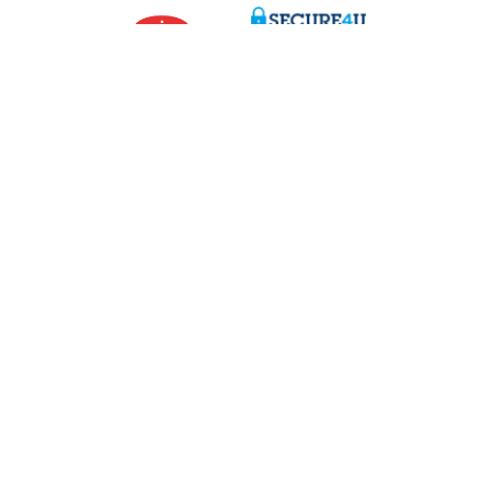
g Fragen?
Über uns
aren
Stellenangebote
ähe
eme oder Beschwerden?
170 170
 melden
d.