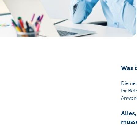
Unternehmer
Was i
Die ne
Ihr Bet
Anwend
Alles
müss