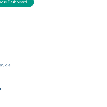
ness Dashboard.
n, die
n