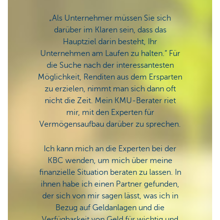
„Als Unternehmer müssen Sie sich
„Di
darüber im Klaren sein, dass das
Vermög
Hauptziel darin besteht, Ihr
in u
Unternehmen am Laufen zu halten.“ Für
davon
die Suche nach der interessantesten
nagt
Möglichkeit, Renditen aus dem Ersparten
Leben
zu erzielen, nimmt man sich dann oft
nicht die Zeit. Mein KMU-Berater riet
mir, mit den Experten für
Die Un
Vermögensaufbau darüber zu sprechen.
bei de
uns s
Ich kann mich an die Experten bei der
große 
KBC wenden, um mich über meine
finanzielle Situation beraten zu lassen. In
ihnen habe ich einen Partner gefunden,
Bart V
der sich von mir sagen lässt, was ich in
Vuur 
Bezug auf Geldanlagen und die
Verfügbarkeit von Geld für wichtig und