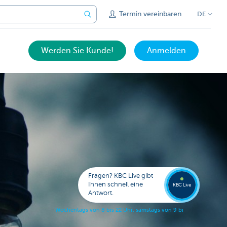
Termin vereinbaren
DE
Werden Sie Kunde!
Anmelden
Expert
KBC
Live
anrufe
Fragen? KBC Live gibt
078
Ihnen schnell eine
353
KBC Live
138
Antwort.
W
o
c
h
e
n
t
a
g
s
v
o
n
8
b
i
s
2
2
U
h
r
,
s
a
m
s
t
a
g
s
v
o
n
9
b
i
s
1
7
U
h
r
.