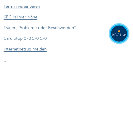
Termin vereinbaren
KBC in Ihrer Nähe
Fragen, Probleme oder Beschwerden?
KBC Live
Card Stop 078 170 170
Internetbetrug melden
Über uns
Stellenangebote
Andere Websites
Privatpersonen
Private Banking
Alle Websites