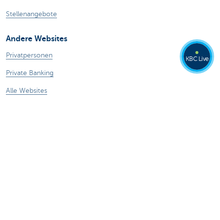
Stellenangebote
Andere Websites
Privatpersonen
KBC Live
Private Banking
Alle Websites
Achtung, Geld leihen kostet auch Geld.
®
Tarife
Sitemap
Rechtliche Informationen
Kontakt
Dokumentation