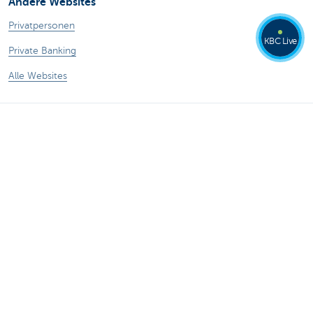
Andere Websites
Privatpersonen
KBC Live
Private Banking
Alle Websites
Achtung, Geld leihen kostet auch Geld.
®
Tarife
Sitemap
Rechtliche Informationen
Kontakt
Dokumentation
Responsible disclosure
Barrierefreiheit