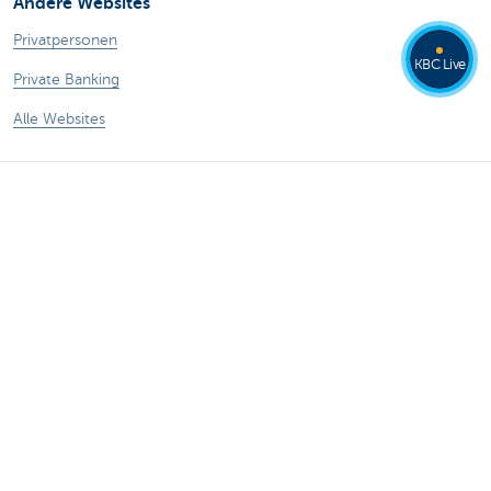
Andere Websites
Privatpersonen
KBC Live
Private Banking
Alle Websites
Achtung, Geld leihen kostet auch Geld.
®
Tarife
Sitemap
Rechtliche Informationen
Kontakt
Dokumentation
Responsible disclosure
Barrierefreiheit