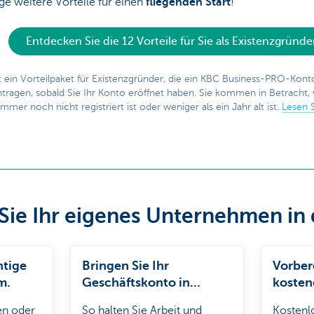
ge weitere Vorteile für einen
fliegenden Start
!
Entdecken Sie die 12 Vorteile für Sie als Existenzgründe
t ein Vorteilpaket für Existenzgründer, die ein KBC Business-PRO-Kont
ntragen, sobald Sie Ihr Konto eröffnet haben. Sie kommen in Betracht,
r noch nicht registriert ist oder weniger als ein Jahr alt ist.
Lesen S
Sie Ihr eigenes Unternehmen in 
htige
Bringen Sie Ihr
Vorber
m.
Geschäftskonto in
kosten
Ordnung.
en oder
So halten Sie Arbeit und
Kostenlo