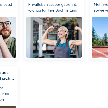
s passt
Privatleben sauber getrennt:
Mehrwe
wichtig für Ihre Buchhaltung
sowie vi
und für die Steuerbehörden.
für Exis
neues
 sich
st
für die
hon
-Haves.