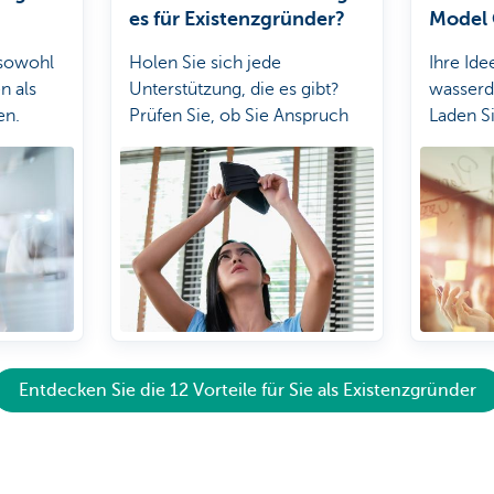
es für Existenzgründer?
Model 
 sowohl
Holen Sie sich jede
Ihre Ide
n als
Unterstützung, die es gibt?
wasserd
en.
Prüfen Sie, ob Sie Anspruch
Laden S
auf zusätzliche finanzielle
Vorlage 
Unterstützung haben.
Entdecken Sie die 12 Vorteile für Sie als Existenzgründer
t individueller Unterstützung.