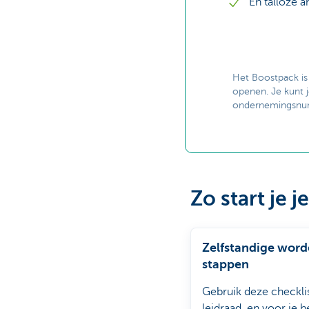
En talloze 
Het Boostpack is
openen. Je kunt j
ondernemingsnumm
Zo start je j
Zelfstandige word
stappen
Gebruik deze checklis
leidraad, en voor je 