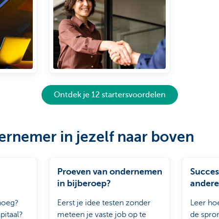
Ontdek je 12 startersvoordelen
ernemer in jezelf naar boven
Proeven van ondernemen
Succes
in bijberoep?
andere
enoeg?
Eerst je idee testen zonder
Leer ho
pitaal?
meteen je vaste job op te
de spro