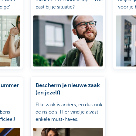
dige'
past bij je situatie?
voor je
fiscus.
nummer
Bescherm je nieuwe zaak
(en jezelf)
e
Elke zaak is anders, en dus ook
 Eens
de risico's. Hier vind je alvast
ficieel!
enkele must-haves.