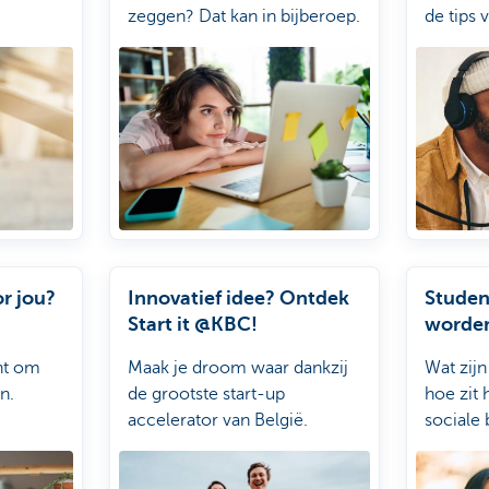
zeggen? Dat kan in bijberoep.
de tips 
or jou?
Innovatief idee? Ontdek
Studen
Start it @KBC!
worde
ent om
Maak je droom waar dankzij
Wat zij
n.
de grootste start-up
hoe zit 
accelerator van België.
sociale 