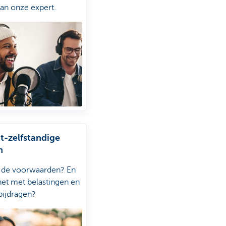
van onze expert.
t-zelfstandige
n
n de voorwaarden? En
het met belastingen en
bijdragen?