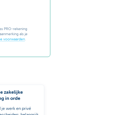
ess PRO-rekening
aanmerking als je
 de voorwaarden
.
e zakelijke
ng in orde
 je werk en privé
escheiden: belangrijk