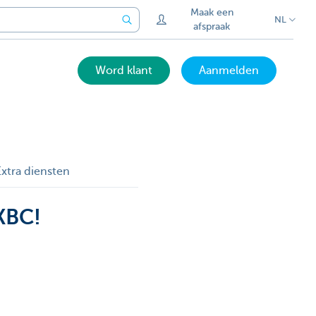
Maak een
NL
afspraak
Word klant
Aanmelden
Extra diensten
 KBC!