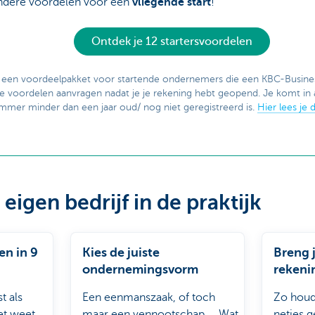
andere voordelen voor een
vliegende start
!
Ontdek je 12 startersvoordelen
 een voordeelpakket voor startende ondernemers die een KBC-Busin
e voordelen aanvragen nadat je je rekening hebt geopend. Je komt in 
er minder dan een jaar oud/ nog niet geregistreerd is.
Hier lees je
e eigen bedrijf in de praktijk
en in 9
Kies de juiste
Breng j
ondernemingsvorm
rekeni
t als
Een eenmanszaak, of toch
Zo houd
het weet
maar een vennootschap ... Wat
netjes g