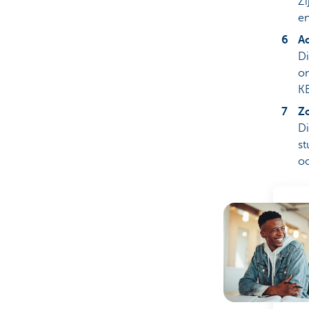
Zi
e
A
Di
on
KB
Z
Di
st
o