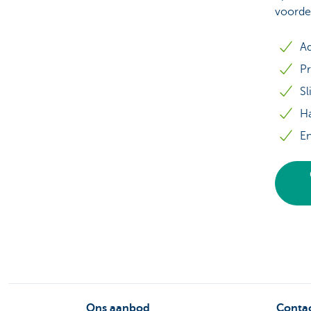
voordel
Ad
Pr
Sl
Ha
E
Ons aanbod
Contac