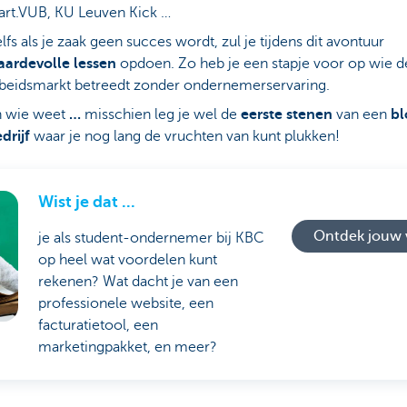
art.VUB, KU Leuven Kick …
lfs als je zaak geen succes wordt, zul je tijdens dit avontuur
ardevolle lessen
opdoen. Zo heb je een stapje voor op wie d
beidsmarkt betreedt zonder ondernemerservaring.
n wie weet
…
misschien leg je wel de
eerste stenen
van een
bl
drijf
waar je nog lang de vruchten van kunt plukken!
Wist je dat ...
Ontdek jouw 
je als student-ondernemer bij KBC
op heel wat voordelen kunt
rekenen? Wat dacht je van een
professionele website, een
facturatietool, een
marketingpakket, en meer?