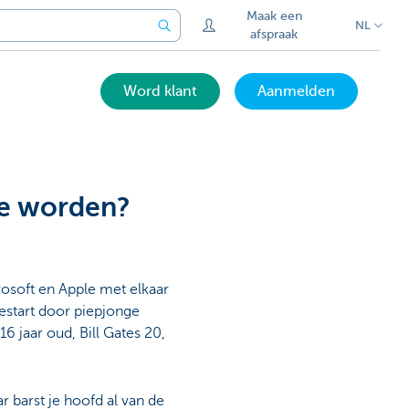
Maak een
NL
afspraak
Word klant
Aanmelden
ge worden?
rosoft en Apple met elkaar
start door piepjonge
 jaar oud, Bill Gates 20,
r barst je hoofd al van de