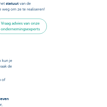
het
statuut
van de
 de weg om ze te realiseren!
Vraag advies van onze
ondernemingsexperts
 kun je
vaak de
 of
tieven
r,