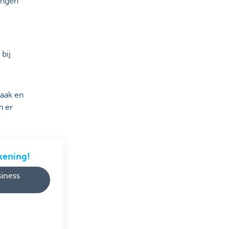
ingen
bij
zaak en
n er
ekening!
iness