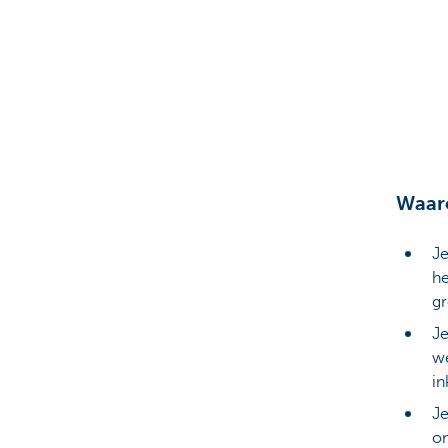
Ondernemers
Waaro
J
he
gr
Je
we
in
Je
om