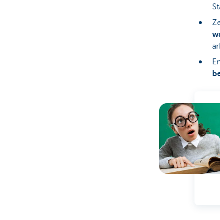
St
Ze
wa
ar
E
be