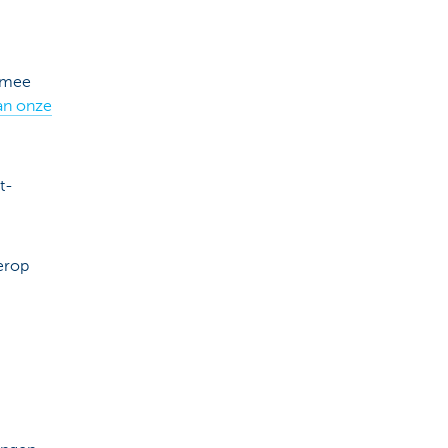
armee
van onze
t-
 erop