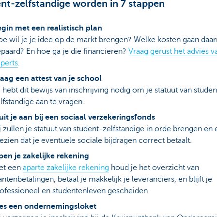
nt-zelfstandige worden in 7 stappen
gin met een realistisch plan
e wil je je idee op de markt brengen? Welke kosten gaan da
paard? En hoe ga je die financieren?
Vraag gerust het advies 
perts
.
aag een attest van je school
 hebt dit bewijs van inschrijving nodig om je statuut van studen
lfstandige aan te vragen.
uit je aan bij een sociaal verzekeringsfonds
j zullen je statuut van student-zelfstandige in orde brengen en
ezien dat je eventuele sociale bijdragen correct betaalt.
en je zakelijke rekening
et een
aparte zakelijke rekening
houd je het overzicht van
antenbetalingen, betaal je makkelijk je leveranciers, en blijft je
ofessioneel en studentenleven gescheiden.
ies een ondernemingsloket