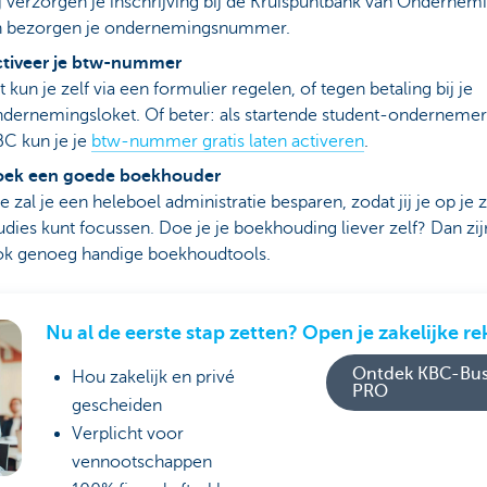
j verzorgen je inschrijving bij de Kruispuntbank van Ondernem
n bezorgen je ondernemingsnummer.
ctiveer je btw-nummer
t kun je zelf via een formulier regelen, of tegen betaling bij je
dernemingsloket. Of beter: als startende student-ondernemer 
C kun je je
btw-nummer gratis laten activeren
.
oek een goede boekhouder
e zal je een heleboel administratie besparen, zodat jij je op je 
udies kunt focussen. Doe je je boekhouding liever zelf? Dan zij
ok genoeg handige boekhoudtools.
Nu al de eerste stap zetten? Open je zakelijke r
Ontdek KBC-Bus
Hou zakelijk en privé
PRO
gescheiden
Verplicht voor
vennootschappen