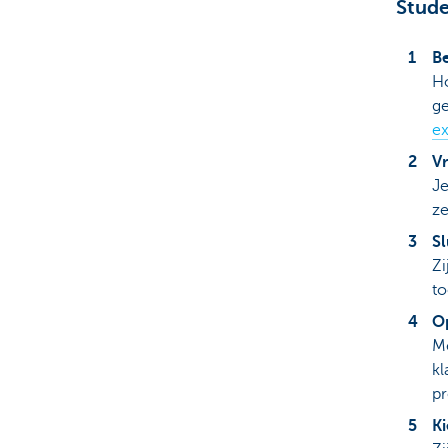
Stude
Be
Ho
ge
ex
Vr
Je
ze
Sl
Zi
to
Op
M
kl
pr
K