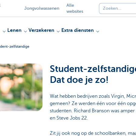
l
Alle
Jongvolwassenen
websites
n
Lenen
Verzekeren
Extra diensten
udent-zelfstandige
Student-zelfstandi
Dat doe je zo!
Wat hebben bedrijven zoals Virgin, Mic
gemeen? Ze werden één voor één opge
studenten. Richard Branson was amper 16
en Steve Jobs 22.
Zit jij ook nog op de schoolbanken, maa