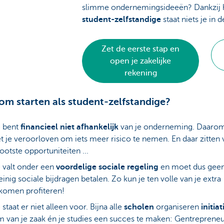
slimme ondernemingsideeën? Dankzij 
student-zelfstandige
staat niets je in
Zet de eerste stap en
open je zakelijke
rekening
m starten als student-zelfstandige?
e bent
financieel niet afhankelijk
van je onderneming. Daarom
t je veroorloven om iets meer risico te nemen. En daar zitten 
ootste opportuniteiten ...
 valt onder een
voordelige sociale regeling
en moet dus geen
inig sociale bijdragen
betalen. Zo kun je ten volle van je extra
komen profiteren!
 staat er niet alleen voor. Bijna alle
scholen
organiseren
initia
 van je zaak én je studies een succes te maken: Gentrepreneu