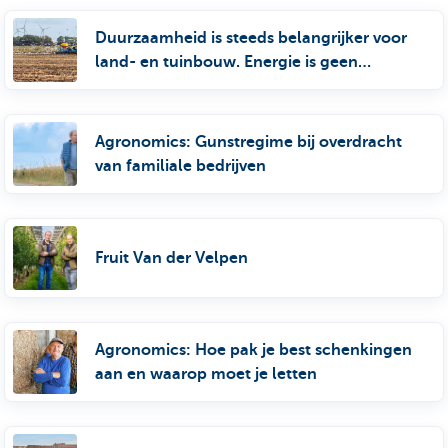
Duurzaamheid is steeds belangrijker voor
land- en tuinbouw. Energie is geen
onbelangrijk aspect in de duurzaamheid.
Hoe je daar zo verstandig mogelijk mee
omspringt op je bedrijf, hoor je in deze
Agronomics: Gunstregime bij overdracht
Agronomics met Barbara Govaert van KBC
van familiale bedrijven
en Jan Germoprez van ecoWise (100%
dochter van KBC).
Fruit Van der Velpen
Agronomics: Hoe pak je best schenkingen
aan en waarop moet je letten