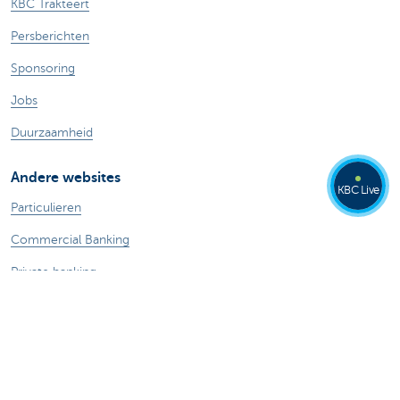
KBC Trakteert
Persberichten
Sponsoring
Jobs
Duurzaamheid
Andere websites
KBC Live
Particulieren
Commercial Banking
Private banking
KBC Brussels
KBC Groep
Alle websites