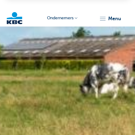
Ondernemers
menu
KBC
Ondernemers