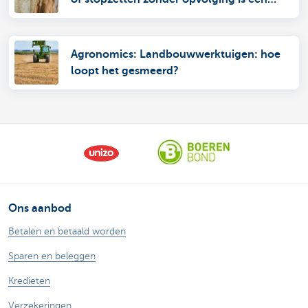
hele uitdaging. KBC-Agro begeleidt je
daarom stap voor stap, zet je op de
goede weg en staat voor je klaar met de
Agronomics: Landbouwwerktuigen: hoe
juiste oplossingen. Met jarenlange
loopt het gesmeerd?
sectorkennis, fiscaal-juridische expertise
en een uitgebreid netwerk in de
agrosector is KBC als bank-verzekeraar je
vertrouwde partner.
Ons aanbod
Betalen en betaald worden
Sparen en beleggen
Kredieten
Verzekeringen