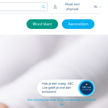
Maak een
NL
afspraak
Word klant
Aanmelden
Laat je
opbell
Heb je een vraag: KBC
KBC Live
Live geeft je snel een
klik voor hulp
antwoord.
E
l
k
e
w
e
r
k
d
a
g
v
a
n
8
t
o
t
2
2
u
u
r
e
n
z
a
t
e
r
d
a
g
v
a
n
9
t
o
t
1
7
u
u
r
.