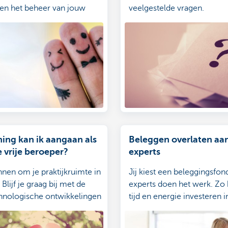
 en het beheer van jouw
veelgestelde vragen.
. Ontdek het hier.
ning kan ik aangaan als
Beleggen overlaten aa
 vrije beroeper?
experts
nnen om je praktijkruimte in
Jij kiest een beleggingsfo
 Blijf je graag bij met de
experts doen het werk. Zo ku
chnologische ontwikkelingen
tijd en energie investeren i
investeren in nieuw
patiënten.
teriaal? Of is je wagen aan