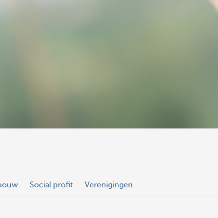
nbouw
Social profit
Verenigingen