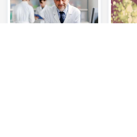
vervanging
plannen fi
Ons aanbod
Contacteer o
Betalen en betaald worden
Maak een afspr
Sparen en beleggen
Vind een kanto