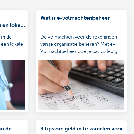
Wat is e-volmachtenbeheer
s en lokale
 in de
De volmachten voor de rekeningen
e een lokale
van je organisatie beheren? Met e-
Volmachtbeheer doe je dat volledig
 partner in
online. Snel, gemakkelijk en veilig.
szaken.
an de
9 tips om geld in te zamelen voor