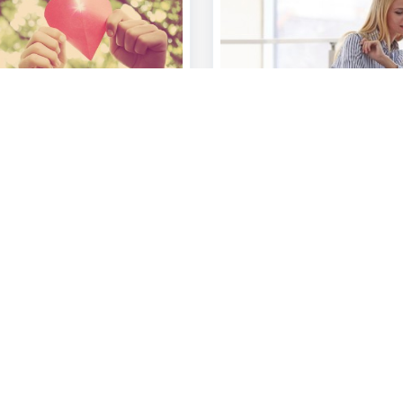
 toe? Heb je voor je
nanciële middelen nodig?
Toon meer
ns
Over ons
aak
De KBC-groep
or
KBC Trakteert