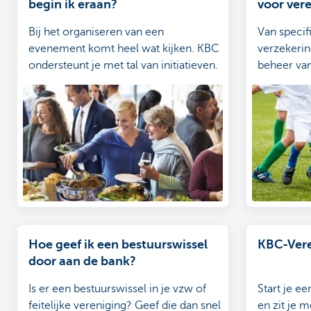
begin ik eraan?
voor ver
Bij het organiseren van een
Van specif
evenement komt heel wat kijken. KBC
verzekerin
ondersteunt je met tal van initiatieven.
beheer van
evenemen
Hoe geef ik een bestuurswissel
KBC-Vere
door aan de bank?
Is er een bestuurswissel in je vzw of
Start je e
feitelijke vereniging? Geef die dan snel
en zit je m