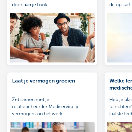
door aan je bank.
de opstart
vereniging
Laat je vermogen groeien
Welke le
medische
Zet samen met je
Heb je pla
relatiebeheerder Mediservice je
te richten?
vermogen aan het werk.
laatste te
en wil je 
bedrijfsma