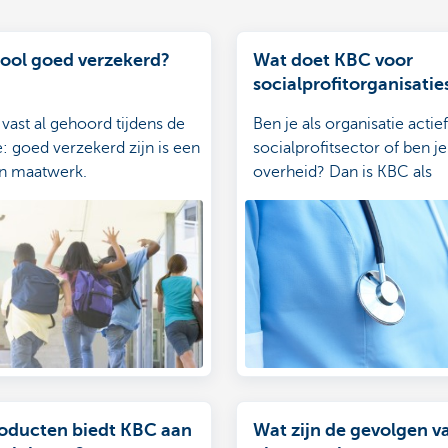
hool goed verzekerd?
Wat doet KBC voor
socialprofitorganisatie
overheden?
 vast al gehoord tijdens de
Ben je als organisatie actief
e: goed verzekerd zijn is een
socialprofitsector of ben j
an maatwerk.
overheid? Dan is KBC als
sectorspecialist graag jouw
al je bank- en verzekering
oducten biedt KBC aan
Wat zijn de gevolgen v