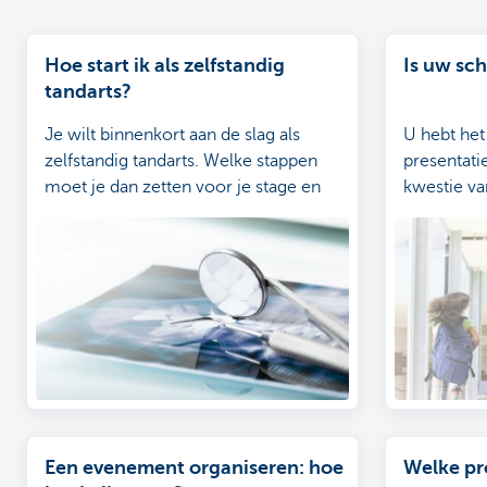
Hoe start ik als zelfstandig
Is uw sc
tandarts?
Je wilt binnenkort aan de slag als
U hebt het
zelfstandig tandarts. Welke stappen
presentati
moet je dan zetten voor je stage en
kwestie v
welke erna? We zetten ze voor jou op
een rij.
Een evenement organiseren: hoe
Welke pr