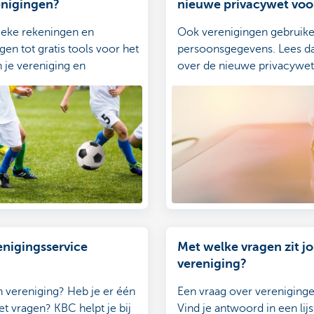
enigingen?
nieuwe privacywet voo
verenigingen?
ieke rekeningen en
Ook verenigingen gebruik
gen tot gratis tools voor het
persoonsgegevens. Lees da
 je vereniging en
over de nieuwe privacywet
ten.
je voor.
nigingsservice
Met welke vragen zit j
vereniging?
en vereniging? Heb je er één
Een vraag over vereniging
et vragen? KBC helpt je bij
Vind je antwoord in een lij