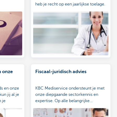
heb je recht op een jaarlijkse toelage.
Maar waarvoor dient die financiële
tegemoetkoming? En hoeveel
bedraagt die?
n onze
Fiscaal-juridisch advies
nds en onze
KBC Mediservice ondersteunt je met
n jij al je
onze diepgaande sectorkennis en
n je
expertise. Op alle belangrijke
momenten in je loopbaan en
gezinsleven.