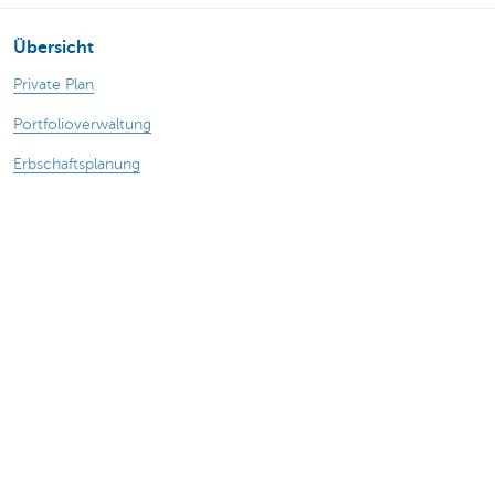
Übersicht
Private Plan
Portfolioverwaltung
Erbschaftsplanung
Schützen und versorgen
Wealth Management
Ùber uns
Haben Sie noch Fragen?
KBC in Ihrer Nahe
Termin vereinbaren
Kontaktieren Sie uns