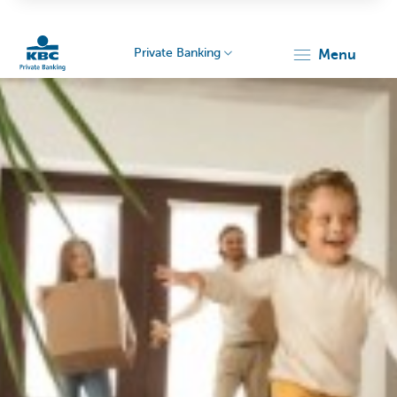
Private Banking
menu
KBC
Particulieren