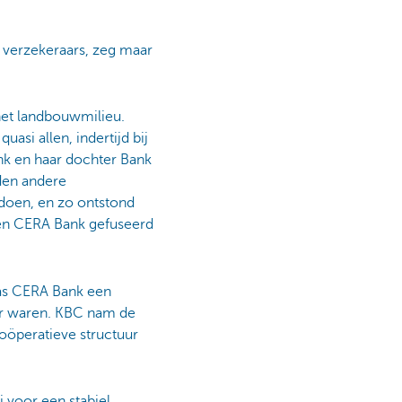
e verzekeraars, zeg maar
het landbouwmilieu.
asi allen, indertijd bij
nk en haar dochter Bank
dden andere
doen, en zo ontstond
 en CERA Bank gefuseerd
was CERA Bank een
er waren. KBC nam de
coöperatieve structuur
 voor een stabiel