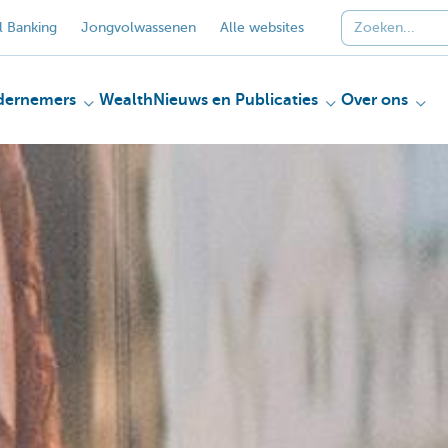
 Banking
Jongvolwassenen
Alle websites
dernemers
Wealth
Nieuws en Publicaties
Over ons