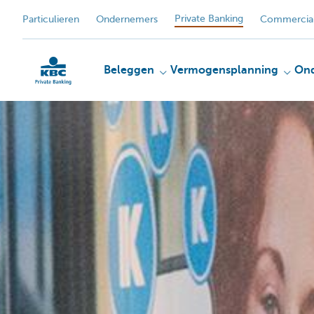
Private Banking
Particulieren
Ondernemers
Commercial
Beleggen
Vermogensplanning
On
KBC