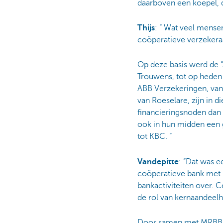
daarboven een koepel, d
Thijs
: “ Wat veel mense
coöperatieve verzekeraa
Op deze basis werd de 
Trouwens, tot op heden z
ABB Verzekeringen, van
van Roeselare, zijn in 
financieringsnoden dan
ook in hun midden een 
tot KBC. “
Vandepitte
: “Dat was 
coöperatieve bank met 
bankactiviteiten over. C
de rol van kernaandeelh
Door samen met MRBB en