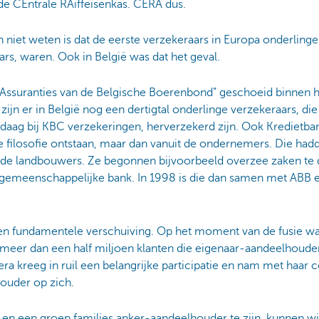
e CEntrale RAiffeisenkas. CERA dus.
n niet weten is dat de eerste verzekeraars in Europa onderling
rs, waren. Ook in België was dat het geval.
“Assuranties van de Belgische Boerenbond” geschoeid binnen 
ijn er in België nog een dertigtal onderlinge verzekeraars, die qu
daag bij KBC verzekeringen, herverzekerd zijn. Ook Kredietba
die filosofie ontstaan, maar dan vanuit de ondernemers. Die ha
 de landbouwers. Ze begonnen bijvoorbeeld overzee zaken te 
gemeenschappelijke bank. In 1998 is die dan samen met ABB
een fundamentele verschuiving. Op het moment van de fusie 
meer dan een half miljoen klanten die eigenaar-aandeelhoud
era kreeg in ruil een belangrijke participatie en nam met haar 
ouder op zich.
 een groep families anker-aandeelhouder te zijn, kunnen wij