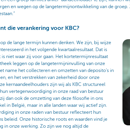
gen en wegen op de langetermijnontwikkeling van de groep. 
estaan.”
nt die verankering voor KBC?
p op de lange termijn kunnen denken. We zijn, bij wijze
teresseerd in het volgende kwartaalresultaat. Dat is
 is niet waar zij voor gaan. Het kortetermijnresultaat
eek leggen op de langetermijninvulling van onze
et name het collecteren en omzetten van deposito’s in
gen, en het verstrekken van zekerheid door onze
e kernaandeelhouders zijn wij als KBC structureel
a hun vertegenwoordiging in onze raad van bestuur
ij dan ook de omzetting van deze filosofie in ons
kel in België, maar in alle landen waar wij actief zijn.
iging in onze raden van bestuur reflecteert hun
 beleid. Onze historische roots en waarden vind je
g in onze werking. Zo zijn we nog altijd de