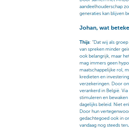
aandeelhouderschap zor
generaties kan blijven b
Johan, wat beteke
Thijs
: “Dat wij als groe
van spreken minder geïn
ook belangrijk, maar het
mag immers geen hypoth
maatschappelijke rol, m
kredieten en investerin
verzekeringen. Door onz
verankerd in België. Vi
stimuleren en bewaken z
dagelijks beleid. Niet en
Door hun vertegenwoord
gedachtegoed ook in ons
vandaag nog steeds teru