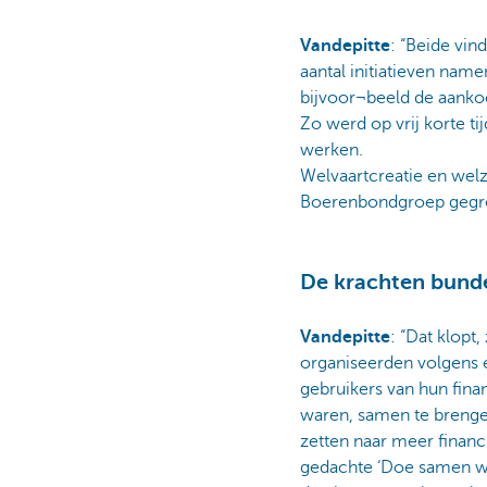
Vandepitte
: “Beide vi
aantal initiatieven nam
bijvoor¬beeld de aanko
Zo werd op vrij korte t
werken.
Welvaartcreatie en welzi
Boerenbondgroep gegro
De krachten bunde
Vandepitte
: “Dat klopt,
organiseerden volgens e
gebruikers van hun fin
waren, samen te brenge
zetten naar meer financ
gedachte ‘Doe samen waa