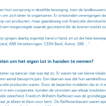
nden hun oorsprong in dezelfde beweging, toen de landbouwers 
en om zich beter te organiseren. Er ontstonden verenigingen 
op van producten, maar gaandeweg ook financiële dienstverle
ijd een toegevoegde waarde gecreëerd die de boeren toeliet zi
jn gingen daarbij eigenlijk hand in hand, en uit die hele bewegi
eid, ABB Verzekeringen, CERA Bank, Aveve, SBB … “
len om het eigen lot in handen te nemen?
 zeker op bancair vlak was dat zo. Er waren tal van kleine lokale
en aantal basisprincipes. Een daarvan was dat hun aandeelhoud
anciële producten waren. Door de beperkte middelen die er in
n in een coöperatie, konden de vennoten aan elkaar kredieten
iële zekerheid. Friedrich Wilhelm Raiffeisen was de grondlegg
r je alleen te klein voor bent’. De Raiffeisenkassen waren ap