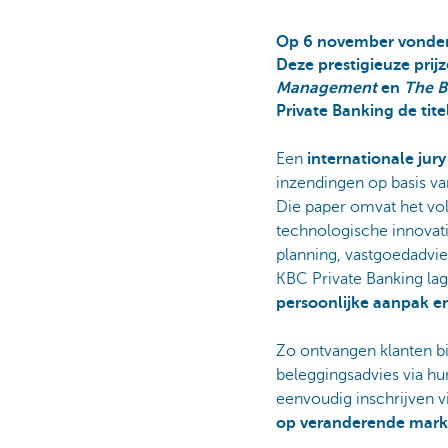
Op 6 november vonden 
Deze prestigieuze prij
Management
en
The B
Private Banking de tite
Een
internationale jury
inzendingen op basis va
Die paper omvat het vol
technologische innovati
planning, vastgoedadvie
KBC Private Banking la
persoonlijke aanpak e
Zo ontvangen klanten b
beleggingsadvies via hu
eenvoudig inschrijven v
op veranderende mar