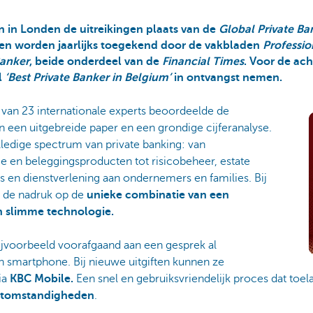
in Londen de uitreikingen plaats van de
Global Private Ba
zen worden jaarlijks toegekend door de vakbladen
Professio
anker
, beide onderdeel van de
Financial Times
. Voor de ac
l
‘Best Private Banker in Belgium’
in ontvangst nemen.
van 23 internationale experts beoordeelde de
n een uitgebreide paper en een grondige cijferanalyse.
ledige spectrum van private banking: van
e en beleggingsproducten tot risicobeheer, estate
s en dienstverlening aan ondernemers en families. Bij
g de nadruk op de
unieke combinatie van een
n slimme technologie.
ijvoorbeeld voorafgaand aan een gesprek al
n smartphone. Bij nieuwe uitgiften kunnen ze
ia
KBC Mobile.
Een snel en gebruiksvriendelijk proces dat toe
ktomstandigheden
.