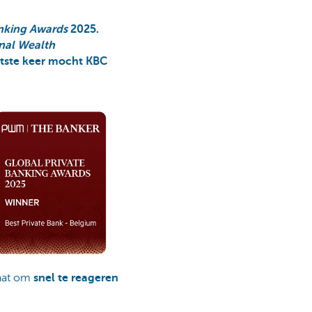
nking Awards
2025.
nal Wealth
htste keer mocht KBC
laat om
snel te reageren