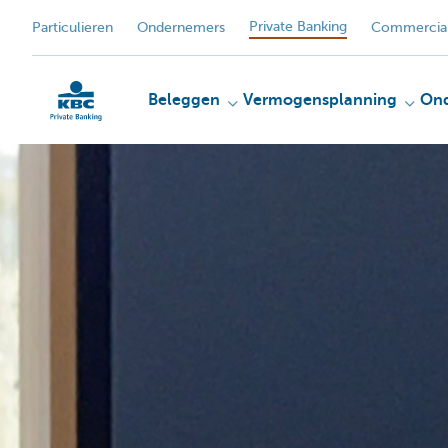
Private Banking
Particulieren
Ondernemers
Commercial
Beleggen
Vermogensplanning
On
KBC