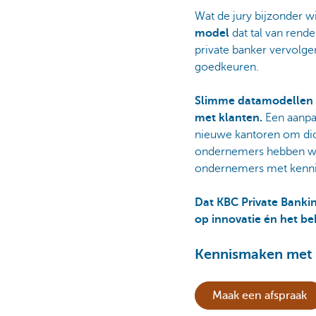
Wat de jury bijzonder wi
model
dat tal van rend
private banker vervolge
goedkeuren.
Slimme datamodellen
met klanten.
Een aanpa
nieuwe kantoren om dich
ondernemers hebben 
ondernemers met kennis
Dat KBC Private Bankin
op innovatie én het b
Kennismaken met 
Maak een afspraak