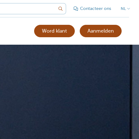
Contacteer ons
NL
Word klant
Aanmelden