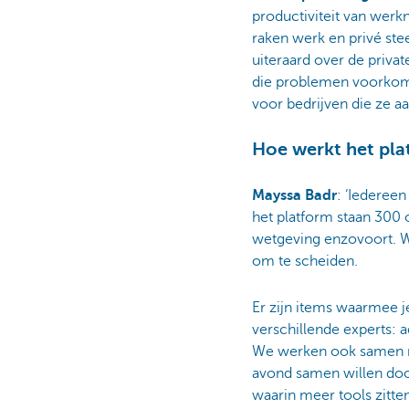
productiviteit van wer
raken werk en privé ste
uiteraard over de priva
die problemen voorkomt
voor bedrijven die ze 
Hoe werkt het pla
Mayssa Badr
: ‘Iederee
het platform staan 300 
wetgeving enzovoort. We 
om te scheiden.
Er zijn items waarmee je
verschillende experts: 
We werken ook samen me
avond samen willen doo
waarin meer tools zitt