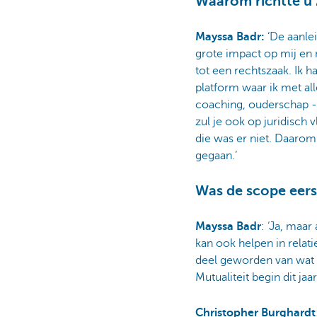
Waarom richtte u 
Mayssa Badr:
‘De aanlei
grote impact op mij en
tot een rechtszaak. Ik 
platform waar ik met alle
coaching, ouderschap -t
zul je ook op juridisch 
die was er niet. Daarom 
gegaan.’
Was de scope eers
Mayssa Badr
: ‘Ja, maa
kan ook helpen in relat
deel geworden van wat w
Mutualiteit begin dit j
Christopher Burghardt