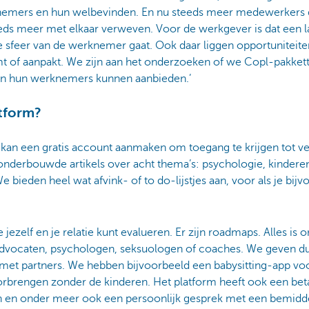
knemers en hun welbevinden. En nu steeds meer medewerkers d
eds meer met elkaar verweven. Voor de werkgever is dat een l
te sfeer van de werknemer gaat. Ook daar liggen opportuniteit
 of aanpakt. We zijn aan het onderzoeken of we Copl-pakket
aan hun werknemers kunnen aanbieden.’
tform?
n kan een gratis account aanmaken om toegang te krijgen tot ve
onderbouwde artikels over acht thema’s: psychologie, kinderen,
bieden heel wat afvink- of to do-lijstjes aan, voor als je bijv
 jezelf en je relatie kunt evalueren. Er zijn roadmaps. Alles i
advocaten, psychologen, seksuologen of coaches. We geven dus 
t partners. We hebben bijvoorbeeld een babysitting-app voo
rbrengen zonder de kinderen. Het platform heeft ook een be
en en onder meer ook een persoonlijk gesprek met een bemidde