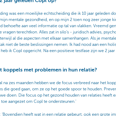
2 jaar geleden Copl op?
ding was een moeilijke echtscheiding die ik 10 jaar geleden 
 mijn mentale gezondheid, en op mijn 2 toen nog zeer jonge k
had behoefte aan veel informatie op tal van vlakken. Vreemd ge
 vragen terechtkon. Alles zat in silo’s - juridisch advies, psych
erwijl al die aspecten met elkaar samenhangen. Als je mental
vlak niet de beste beslissingen nemen. Ik had nood aan een hol
heb ik Copl opgericht. Na een positieve testfase zijn we 2 jaar
t koppels met problemen in hun relatie?
r al na zes maanden hebben we de focus verbreed naar het kopp
ies die goed gaan, om ze op het goede spoor te houden. Prevent
e doen. Die focus op het gezond houden van relaties heeft er
aar toe aangezet om Copl te ondersteunen.’
: ‘Bovendien heeft wat in een relatie gebeurt, ook een grote i