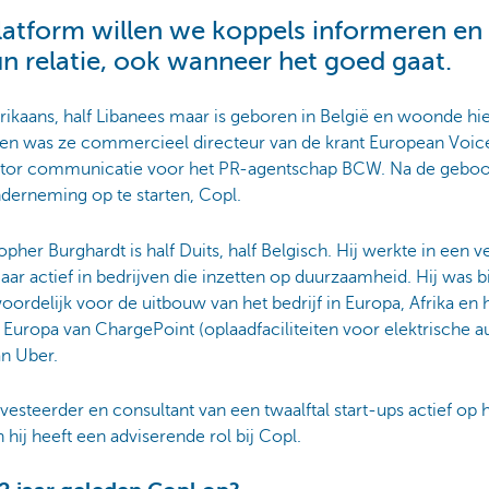
atform willen we koppels informeren en 
un relatie, ook wanneer het goed gaat.
rikaans, half Libanees maar is geboren in België en woonde hie
eden was ze commercieel directeur van de krant European Voice
rector communicatie voor het PR-agentschap BCW. Na de geboor
nderneming op te starten, Copl.
her Burghardt is half Duits, half Belgisch. Hij werkte in een 
aar actief in bedrijven die inzetten op duurzaamheid. Hij was bij
ordelijk voor de uitbouw van het bedrijf in Europa, Afrika en
Europa van ChargePoint (oplaadfaciliteiten voor elektrische au
n Uber.
 investeerder en consultant van een twaalftal start-ups actief o
n hij heeft een adviserende rol bij Copl.