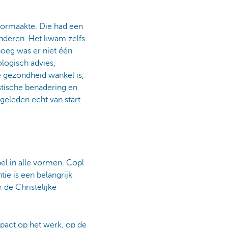
doormaakte. Die had een
inderen. Het kwam zelfs
noeg was er niet één
ologisch advies,
e gezondheid wankel is,
istische benadering en
 geleden echt van start
el in alle vormen. Copl
ie is een belangrijk
 de Christelijke
mpact op het werk, op de