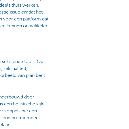
eels thuis werken,
astig issue omdat het
en voor een platform dat
ten kunnen ontwikkelen
rschillende tools. Op
 seksualiteit,
oorbeeld van plan bent
s onderbouwd door
een holistische kijk.
r koppels die een
talend premiumdeel,
laar.’