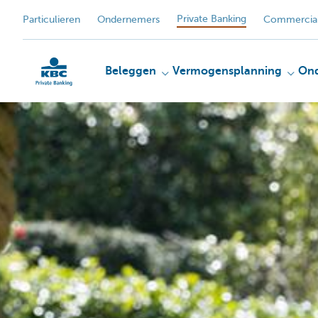
Private Banking
Particulieren
Ondernemers
Commercial
Beleggen
Vermogensplanning
On
KBC