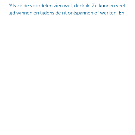
“Als ze de voordelen zien wel, denk ik. Ze kunnen veel
tijd winnen en tijdens de rit ontspannen of werken. En
als ze ook nog autonome voertuigen kunnen laten
komen op afroep, hebben ze zelfs helemaal geen
eigen auto meer nodig. De zelfrijdende auto heeft een
toekomst als de technologie op punt staat en
betaalbaar is.”
Komt de zelfrijdende auto er sowieso?
“Vandaag rijden autonome voertuigen al op afgesloten
terreinen, specifieke locaties of vaste trajecten. De
stap naar pakweg rijden in de stad is nog groot, er is
nog veel werk. Maar ik denk wel dat het volledig
autonome voertuig er komt.”
Maak kennis met KBC Private
Banking & Wealth