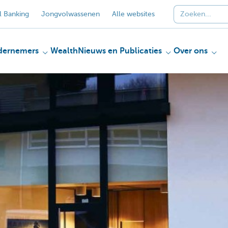
 Banking
Jongvolwassenen
Alle websites
dernemers
Wealth
Nieuws en Publicaties
Over ons