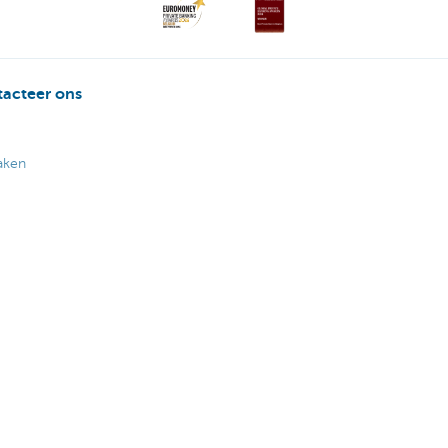
acteer ons
aken
170 170