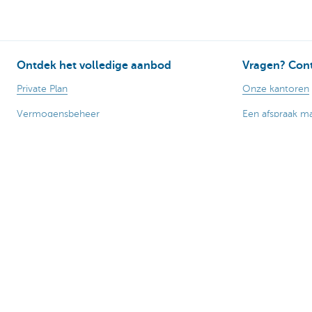
Ontdek het volledige aanbod
Vragen? Cont
Private Plan
Onze kantoren
Vermogensbeheer
Een afspraak m
Successie
Contacteer ons
Services
Card Stop 078 
Wealth Management
Over ons
Nieuws
Publicaties