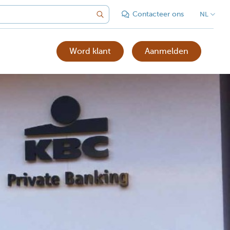
Contacteer ons
NL
Word klant
Aanmelden