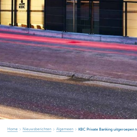
Particulieren
Home
Nieuwsberichten
Algemeen
KBC Private Banking uitgeroepen to