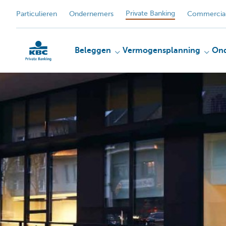
Private Banking
Particulieren
Ondernemers
Commercial
Beleggen
Vermogensplanning
On
KBC