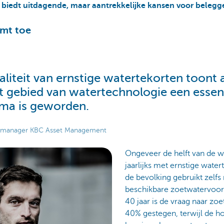
 biedt uitdagende, maar aantrekkelijke kansen voor belegge
emt toe
aliteit van ernstige watertekorten toon
t gebied van watertechnologie een essen
ema is geworden.
io manager KBC Asset Management
Ongeveer de helft van de 
jaarlijks met ernstige wate
de bevolking gebruikt zelf
beschikbare zoetwatervoorr
40 jaar is de vraag naar z
40% gestegen, terwijl de h