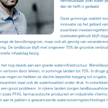
hernieuwbaar zoet water 
dan de helft is gedaald.
Deze grimmige realiteit t
innovatie op het gebied va
essentieel investeringsthe
zoetwatergebruik blijft sti
anwege de bevolkingsgroei, maar ook als gevolg van veranderend
ng. De landbouw blijft met ongeveer 70% de grootste verbrui
snelle inhaalslag bezig.
kt het nog steeds aan een goede waterinfrastructuur. Wereldwi
r verloren door lekken, in sommige landen tot 70%. In droge g
van regen en hebben ze slechts beperkte toegang tot irrigatie,
wantiteit staat ook de waterkwaliteit onder druk. In ontwikkel
 een groot probleem. In rijkere landen zorgen landbouwafvloe
en zoals PFAS, farmaceutische producten en industriële chem
 aan te pakken is geavanceerde waterzuiveringstechnologie n