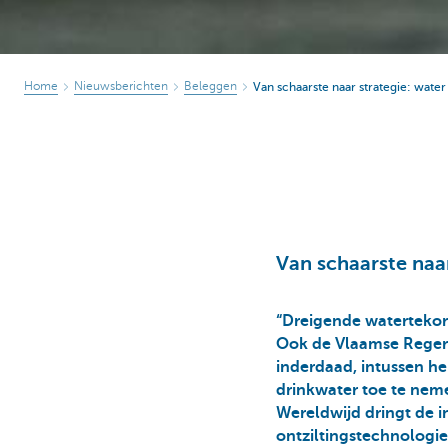
Home
Nieuwsberichten
Beleggen
Van schaarste naar strategie: water 
Van schaarste naar
“Dreigende waterteko
Ook de Vlaamse Regeri
inderdaad, intussen heb
drinkwater toe te neme
Wereldwijd dringt de in
ontziltingstechnologi