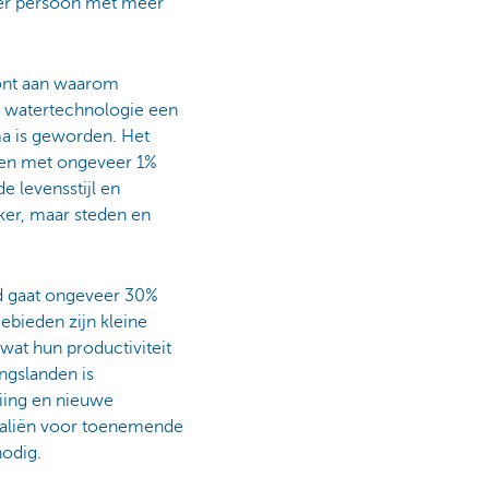
per persoon met meer
oont aan waarom
n watertechnologie een
ma is geworden. Het
jgen met ongeveer 1%
e levensstijl en
ker, maar steden en
jd gaat ongeveer 30%
ebieden zijn kleine
 wat hun productiviteit
ingslanden is
iing en nieuwe
icaliën voor toenemende
odig.