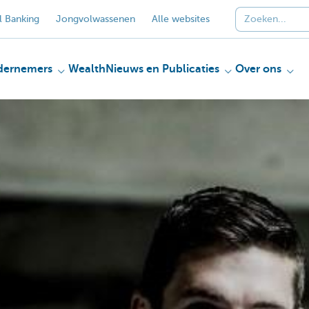
 Banking
Jongvolwassenen
Alle websites
dernemers
Wealth
Nieuws en Publicaties
Over ons