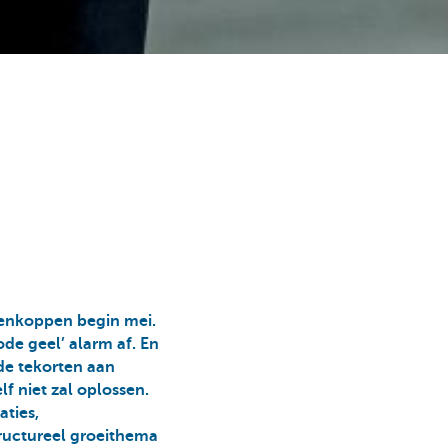
enkoppen begin mei.
de geel’ alarm af. En
 de tekorten aan
f niet zal oplossen.
aties,
tructureel groeithema