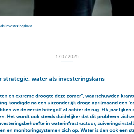
als investeringskans
17.07.2025
 strategie: water als investeringskans
rten en extreme droogte deze zomer”, waarschuwden krant
ng kondigde na een uitzonderlijk droge aprilmaand een ‘co
ben we de eerste hittegolf al achter de rug. Elk jaar lijken
n. Het wordt ook steeds duidelijker dat dit probleem zichzel
vesteringsbehoefte in waterinfrastructuur, zuiveringsinstall
eën en monitoringsystemen zich op. Water is dan ook een s