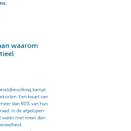
rs.
t aan waarom
tieel
wereldbevolking kampt
rtekorten. Een kwart van
s meer dan 80% van hun
aad. In de afgelopen
oet water met meer dan
oeveelheid