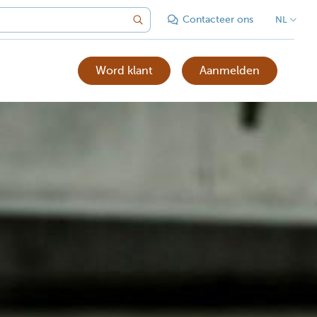
Contacteer ons
NL
Word klant
Aanmelden