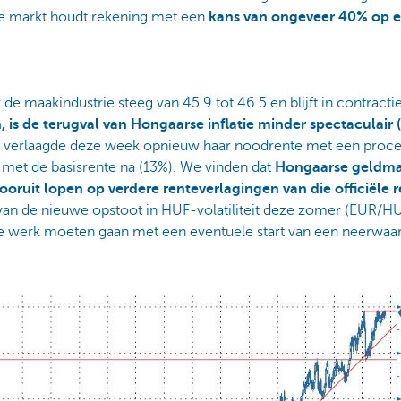
e markt houdt rekening met een
kans van ongeveer 40% op 
e maakindustrie steeg van 45.9 tot 46.5 en blijft in contract
, is de terugval van Hongaarse inflatie minder spectaculair (
 verlaagde deze week opnieuw haar noodrente met een procen
u met de basisrente na (13%). We vinden dat
Hongaarse geldmar
vooruit lopen op verdere renteverlagingen van die officiële 
le van de nieuwe opstoot in HUF-volatiliteit deze zomer (EUR
e werk moeten gaan met een eventuele start van een neerwaar