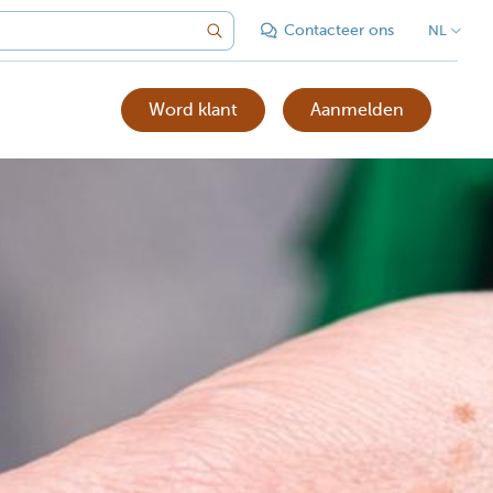
Contacteer ons
NL
Word klant
Aanmelden