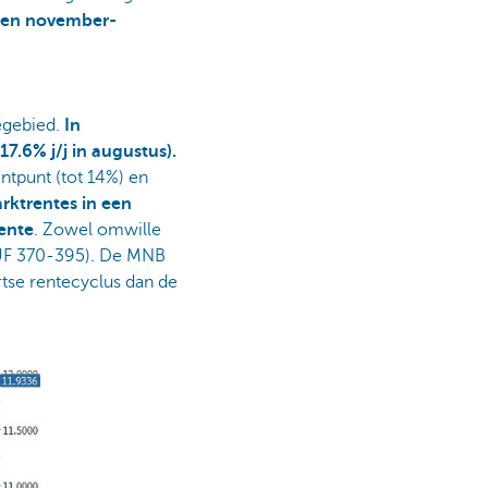
een november-
iegebied.
In
17.6% j/j in augustus).
tpunt (tot 14%) en
ktrentes in een
rente
. Zowel omwille
/HUF 370-395). De MNB
tse rentecyclus dan de