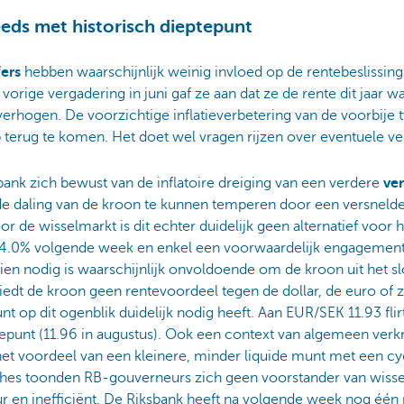
eeds met historisch dieptepunt
fers
hebben waarschijnlijk weinig invloed op de rentebeslissing
vorige vergadering in juni gaf ze aan dat ze de rente dit jaar wa
erhogen. De voorzichtige inflatieverbetering van de voorbije 
 terug te komen. Het doet wel vragen rijzen over eventuele v
sbank zich bewust van de inflatoire dreiging van een verdere
ve
e de daling van de kroon te kunnen temperen door een versnel
oor de wisselmarkt is dit echter duidelijk geen alternatief voor 
 4.0% volgende week en enkel een voorwaardelijk engagemen
ndien nodig is waarschijnlijk onvoldoende om de kroon uit het s
iedt de kroon geen rentevoordeel tegen de dollar, de euro of 
t op dit ogenblik duidelijk nodig heeft. Aan EUR/SEK 11.93 fli
ptepunt (11.96 in augustus). Ook een context van algemeen ve
 het voordeel van een kleinere, minder liquide munt met een cyc
ches toonden RB-gouverneurs zich geen voorstander van wissel
ur en inefficiënt. De Riksbank heeft na volgende week nog één 