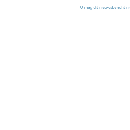
U mag dit nieuwsbericht ni
Is deze pagina nuttig 
Ontdek het volledige aanbod
Vragen? Cont