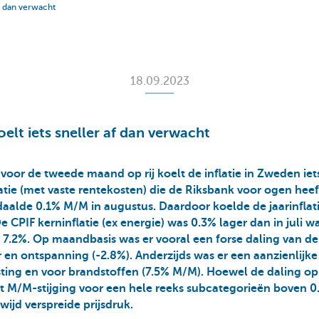
af dan verwacht
18.09.2023
oelt iets sneller af dan verwacht
oor de tweede maand op rij koelt de inflatie in Zweden iets
atie (met vaste rentekosten) die de Riksbank voor ogen heeft
daalde 0.1% M/M in augustus. Daardoor koelde de jaarinflati
 CPIF kerninflatie (ex energie) was 0.3% lager dan in juli waa
7.2%. Op maandbasis was er vooral een forse daling van de
r en ontspanning (-2.8%). Anderzijds was er een aanzienlijke
ting en voor brandstoffen (7.5% M/M). Hoewel de daling op
ft M/M-stijging voor een hele reeks subcategorieën boven 
 wijd verspreide prijsdruk.