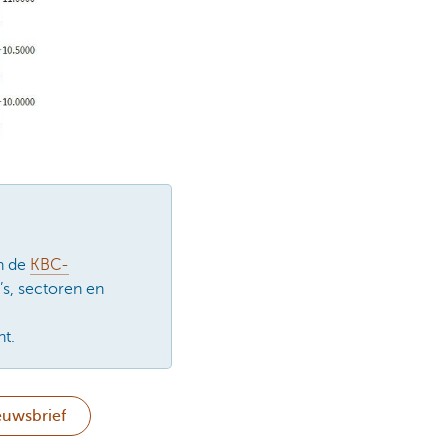
In de
KBC-
’s, sectoren en
t.
euwsbrief