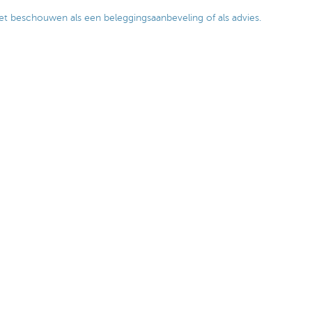
et beschouwen als een beleggingsaanbeveling of als advies.
voor u?
Ja
Nee
Deel deze pa
acteer ons