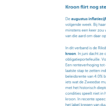
Kroon flirt nog st
De
augustus inflatiecij
volgende week. Bij haar 
minstens een keer zou v
van die aard om daar op
In dit verband is de Rik
kroon
. In juni dacht z
obligatieportefeuille. V
Een renteverhoging tot
laatste stap te zetten i
beleidsrente van 4.0% b
iets wat de Zweedse mun
met het historisch die
condities speelt niet in
kroon. In recente spee
het label kregen van du