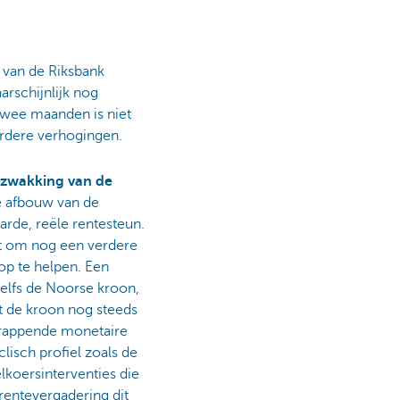
 van de Riksbank
arschijnlijk nog
twee maanden is niet
erdere verhogingen.
rzwakking van de
de afbouw van de
harde, reële rentesteun.
t om nog een verdere
lop te helpen. Een
zelfs de Noorse kroon,
rt de kroon nog steeds
rkrappende monetaire
lisch profiel zoals de
koersinterventies die
rentevergadering dit