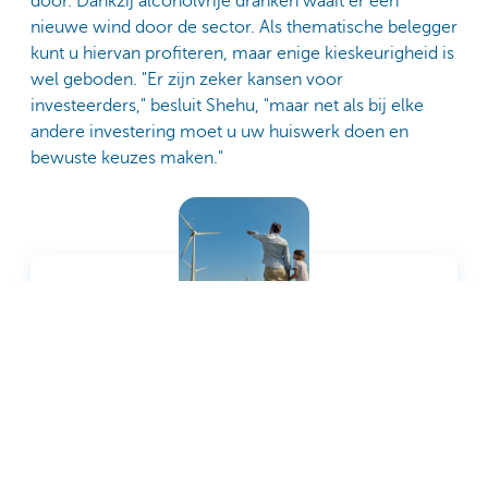
door. Dankzij alcoholvrije dranken waait er een
nieuwe wind door de sector. Als thematische belegger
kunt u hiervan profiteren, maar enige kieskeurigheid is
wel geboden. "Er zijn zeker kansen voor
investeerders," besluit Shehu, "maar net als bij elke
andere investering moet u uw huiswerk doen en
bewuste keuzes maken."
Beweeg mee en investeer in de toekomst
Beleggen in een fonds dat er echt toe doet?
Geef uw vermogen alle kansen terwijl u de
wereld een stapje vooruithelpt. Want met