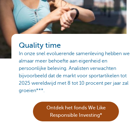
Quality time
In onze snel evoluerende samenleving hebben we
almaar meer behoefte aan eigenheid en
persoonlijke beleving. Analisten verwachten
bijvoorbeeld dat de markt voor sportartikelen tot
2025 wereldwijd met 8 tot 10 procent per jaar zal
groeien***.
Ontdek het fonds We Like
Responsible Investing*