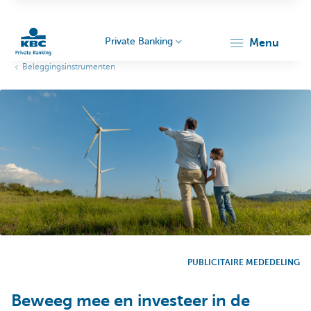
Private Banking
menu
Beleggingsinstrumenten
KBC
Particulieren
PUBLICITAIRE MEDEDELING
Beweeg mee en investeer in de