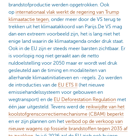
brandstofproductie werden opgetrokken. Ook
op
internationaal vlak werkt de regering van Trump
klimaatactie tegen
, onder meer door de VS terug te
trekken uit het klimaatakkoord van Parijs.De VS mag
dan een extreem voorbeeld zijn, het is lang niet het
enige land waarin de klimaatagenda onder druk staat.
Ook in de EU zijn er steeds meer barsten zichtbaar. Er
is voorlopig nog niet geraakt aan de netto
nuldoelstelling voor 2050 maar er wordt wel druk
gesleuteld aan de timing en modaliteiten van
allerhande klimaatinitiatieven en -regels. Zo werden
de introducties van de
EU ETS II
(het nieuwe
emissiehandelssysteem voor gebouwen en
wegtransport) en de
EU Deforestation Regulation
met
één jaar uitgesteld. Tevens werd de
reikwijdte van het
koolstofgrenscorrectiemechanisme (CBAM) beperkt
en er zijn plannen om het
verbod op de verkoop van
nieuwe wagens op fossiele brandstoffen tegen 2035 af
te zwakken
. In juli 2026 zal de EU zich ook buigen