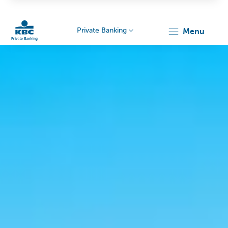
Private Banking
menu
KBC
Particulieren